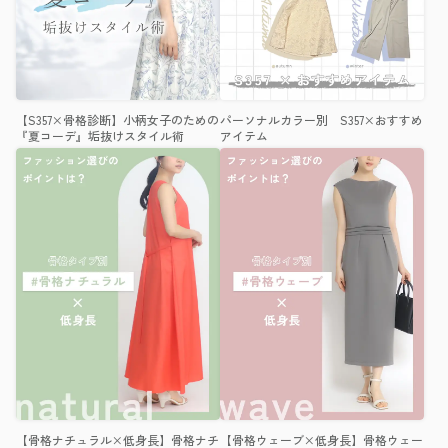
【S357×骨格診断】小柄女子のための
パーソナルカラー別 S357×おすすめ
『夏コーデ』垢抜けスタイル術
アイテム
【骨格ナチュラル×低身長】骨格ナチ
【骨格ウェーブ×低身長】骨格ウェー