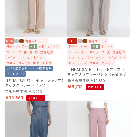
NEW
骨格ストレート
SALE
骨格ウェーブ
骨格ナチュラル
休日
旅行
オフィス
骨格ストレート
休日
オフィス
ベーシック
春
夏
秋
洗濯可能
ベーシック
リネンライク
夏
洗濯可能
ハイウエスト
セットアップ
シワになりにくい
ワイド
ハイウエスト
ウエストゴムあり
ポケットあり
セットアップ
ウエストゴムあり
サイズ展開あり
サイズ展開あり
【FINAL SALE】【セットアップ可】
セットアップ
サップタンブラーパンツ【再値下げ】
【FINAL SALE】【セットアップ可】
通常販売価格
¥
10,890
タックストレートパンツ
¥
8,712
20%OFF
通常販売価格
¥
13,200
¥
10,560
20%OFF