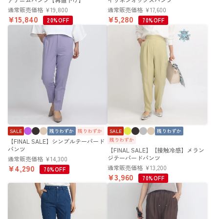
通常販売価格
¥
19,800
通常販売価格
¥
17,600
¥
15,840
¥
5,280
20%OFF
70%OFF
SALE
残りわずか
残りわずか
SALE
残りわずか
残りわずか
【FINAL SALE】シンプルテーパード
パンツ
【FINAL SALE】【接触冷感】メラン
ジテーパードパンツ
通常販売価格
¥
14,300
¥
4,290
通常販売価格
¥
13,200
70%OFF
¥
3,960
70%OFF