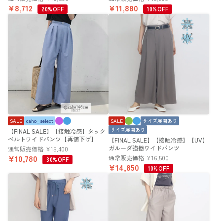
¥
8,712
¥
11,880
20%OFF
10%OFF
SALE
caho_select
SALE
サイズ展開あり
サイズ展開あり
【FINAL SALE】【接触冷感】タック
ベルトワイドパンツ【再値下げ】
【FINAL SALE】【接触冷感】【UV】
ガルーダ強撚ワイドパンツ
通常販売価格
¥
15,400
¥
10,780
通常販売価格
¥
16,500
30%OFF
¥
14,850
10%OFF