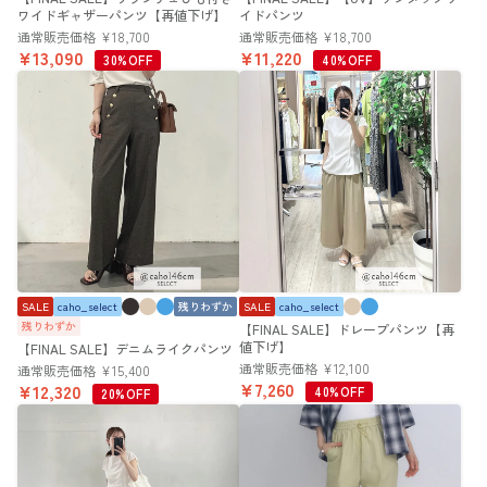
ワイドギャザーパンツ【再値下げ】
イドパンツ
通常販売価格
¥
18,700
通常販売価格
¥
18,700
¥
13,090
¥
11,220
30%OFF
40%OFF
SALE
caho_select
残りわずか
SALE
caho_select
残りわずか
【FINAL SALE】ドレープパンツ【再
値下げ】
【FINAL SALE】デニムライクパンツ
通常販売価格
¥
12,100
通常販売価格
¥
15,400
¥
7,260
¥
12,320
40%OFF
20%OFF