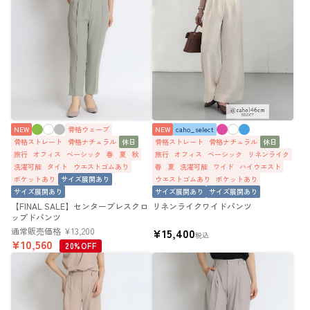
NEW
骨格ウェーブ
NEW
caho_select
骨格ストレート
骨格ナチュラル
休日
骨格ストレート
骨格ナチュラル
休日
旅行
オフィス
ベーシック
春
夏
秋
旅行
オフィス
ベーシック
リネンライク
洗濯可能
タイト
ウエストゴムあり
春
夏
洗濯可能
ワイド
ハイウエスト
ポケットあり
サイズ展開あり
ウエストゴムあり
ポケットあり
サイズ展開あり
サイズ展開あり
サイズ展開あり
【FINAL SALE】センタープレスクロ
リネンライクワイドパンツ
ップドパンツ
通常販売価格
¥
13,200
¥
15,400
税込
¥
10,560
20%OFF