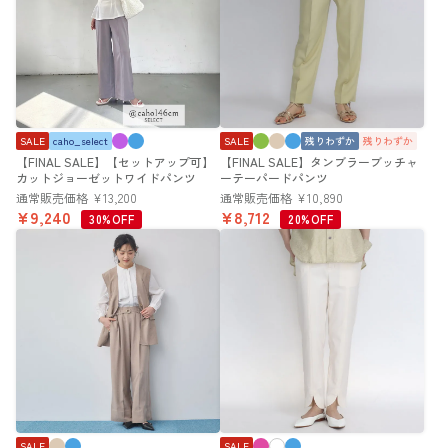
SALE
caho_select
SALE
残りわずか
残りわずか
【FINAL SALE】【セットアップ可】
【FINAL SALE】タンブラーブッチャ
カットジョーゼットワイドパンツ
ーテーパードパンツ
通常販売価格
¥
13,200
通常販売価格
¥
10,890
¥
9,240
¥
8,712
30%OFF
20%OFF
SALE
SALE