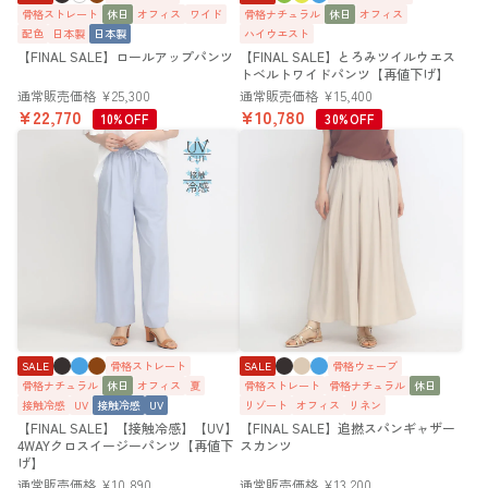
骨格ストレート
休日
オフィス
ワイド
骨格ナチュラル
休日
オフィス
配色
日本製
日本製
ハイウエスト
【FINAL SALE】ロールアップパンツ
【FINAL SALE】とろみツイルウエス
トベルトワイドパンツ【再値下げ】
通常販売価格
¥
25,300
通常販売価格
¥
15,400
¥
22,770
¥
10,780
10%OFF
30%OFF
SALE
骨格ストレート
SALE
骨格ウェーブ
骨格ナチュラル
休日
オフィス
夏
骨格ストレート
骨格ナチュラル
休日
接触冷感
UV
接触冷感
UV
リゾート
オフィス
リネン
【FINAL SALE】【接触冷感】【UV】
【FINAL SALE】追撚スパンギャザー
4WAYクロスイージーパンツ【再値下
スカンツ
げ】
通常販売価格
¥
10,890
通常販売価格
¥
13,200