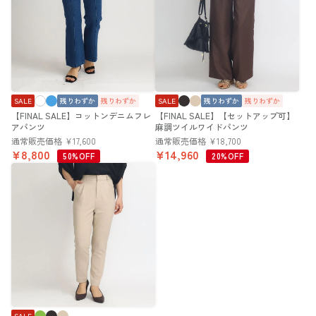
SALE
残りわずか
残りわずか
SALE
残りわずか
残りわずか
【FINAL SALE】コットンデニムフレ
【FINAL SALE】【セットアップ可】
アパンツ
麻調ツイルワイドパンツ
通常販売価格
¥
17,600
通常販売価格
¥
18,700
¥
8,800
¥
14,960
50%OFF
20%OFF
SALE