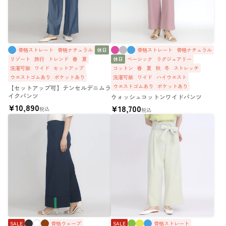
骨格ストレート
骨格ナチュラル
休日
骨格ストレート
骨格ナチュラル
リゾート
旅行
トレンド
春
夏
休日
ベーシック
ラグジュアリー
洗濯可能
ワイド
セットアップ
コットン
春
夏
秋
冬
ストレッチ
ウエストゴムあり
ポケットあり
洗濯可能
ワイド
ハイウエスト
ウエストゴムあり
ポケットあり
【セットアップ可】テンセルデニムラ
イクパンツ
ウォッシュコットンワイドパンツ
¥
10,890
¥
18,700
税込
税込
SALE
骨格ウェーブ
SALE
骨格ストレート