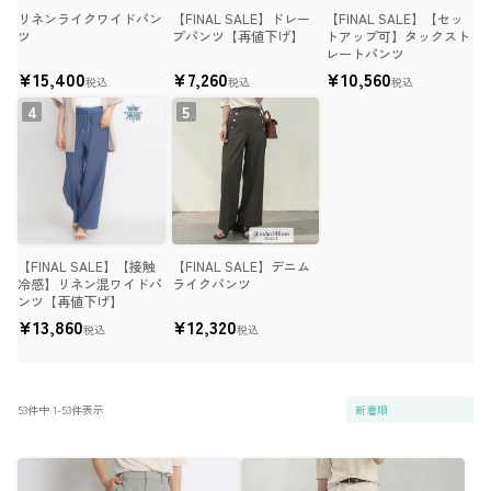
リネンライクワイドパン
【FINAL SALE】ドレー
【FINAL SALE】【セッ
ツ
プパンツ【再値下げ】
トアップ可】タックスト
レートパンツ
¥
15,400
¥
7,260
¥
10,560
税込
税込
税込
【FINAL SALE】【接触
【FINAL SALE】デニム
冷感】リネン混ワイドパ
ライクパンツ
ンツ【再値下げ】
¥
13,860
¥
12,320
税込
税込
53
件中
1
-
53
件表示
新着順