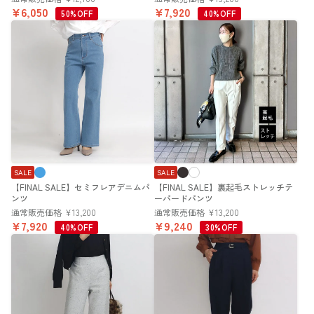
¥
6,050
¥
7,920
50%OFF
40%OFF
SALE
SALE
【FINAL SALE】セミフレアデニムパ
【FINAL SALE】裏起毛ストレッチテ
ンツ
ーパードパンツ
通常販売価格
¥
13,200
通常販売価格
¥
13,200
¥
7,920
¥
9,240
40%OFF
30%OFF