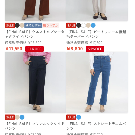
SALE
残りわずか
残りわずか
SALE
【FINAL SALE】ウエストタブツータ
【FINAL SALE】ビートウォーム裏起
ックワイドパンツ
毛テーパードパンツ
通常販売価格
¥
16,500
通常販売価格
¥
17,600
¥
11,550
¥
8,800
30%OFF
50%OFF
SALE
SALE
【FINAL SALE】マリンルックワイド
【FINAL SALE】ストレートデニムパ
パンツ
ンツ
通常販売価格
¥
12,100
通常販売価格
¥
13,200