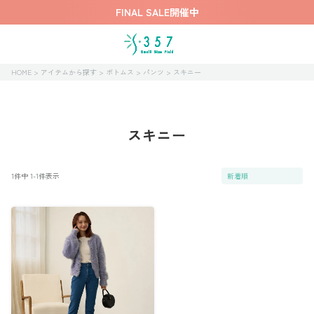
FINAL SALE開催中
HOME
アイテムから探す
ボトムス
パンツ
スキニー
スキニー
1
件中
1
-
1
件表示
新着順