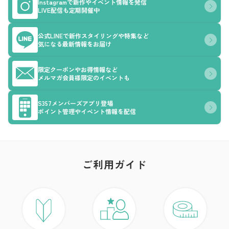
Instagramで新作やイベント情報を発信
LIVE配信も定期開催中
公式LINEで新作スタイリングや特集など
気になる最新情報をお届け
限定クーポンやお得情報など
メルマガ会員様限定のイベントも
S357メンバーズアプリ登場
ポイント管理やイベント情報を配信
ご利用ガイド
ア
ト