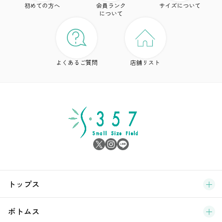
初めての方へ
会員ランク
サイズについて
ボ
について
ワ
ド
よくあるご質問
店舗リスト
ア
シ
雑
サ
ブ
トップス
新
ボトムス