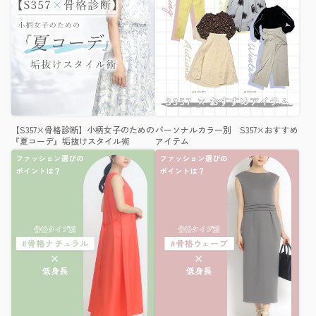
【S357×骨格診断】小柄女子のための
パーソナルカラー別 S357×おすすめ
『夏コーデ』垢抜けスタイル術
アイテム