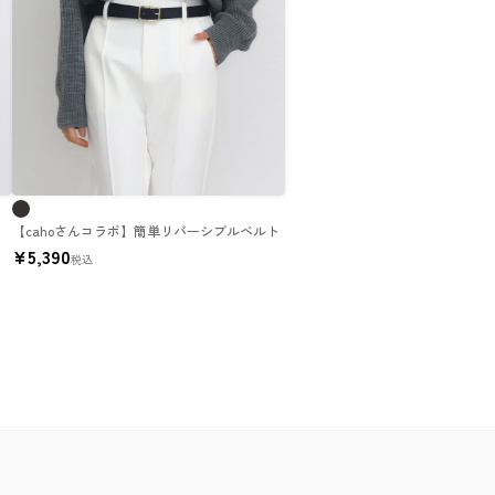
【cahoさんコラボ】簡単リバーシブルベルト
¥
5,390
税込