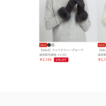
SALE
SALE
【SALE】フェイクファーグローブ
【SA
通常販売価格
¥
4,290
通常
¥
2,145
¥
2,
50%OFF