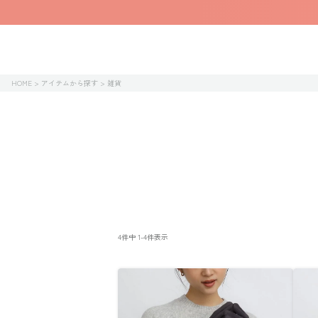
HOME
アイテムから探す
雑貨
4
件中
1
-
4
件表示