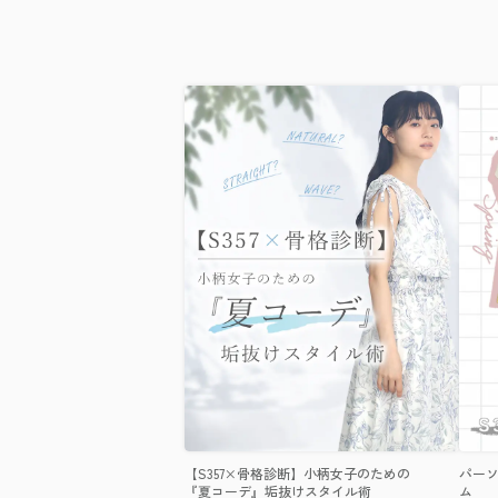
【S357×骨格診断】小柄女子のための
パーソ
『夏コーデ』垢抜けスタイル術
ム