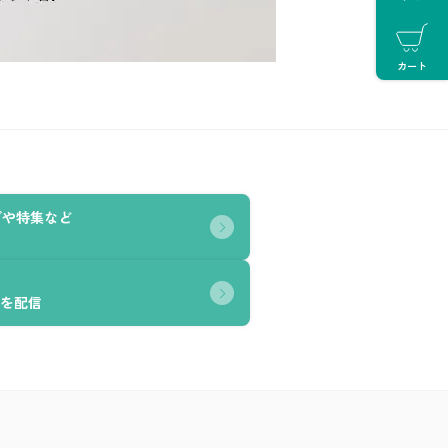
カート
グや特集など
を配信