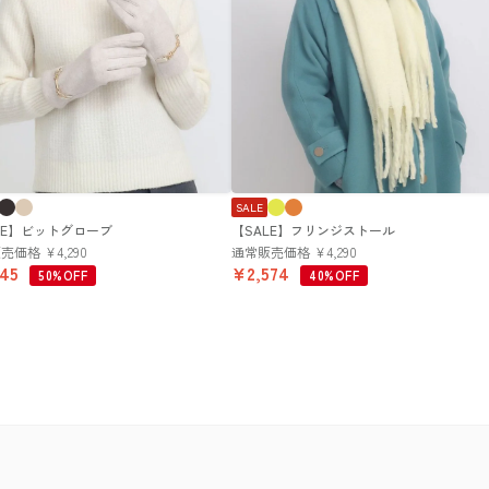
SALE
LE】ビットグローブ
【SALE】フリンジストール
販売価格
¥
4,290
通常販売価格
¥
4,290
145
¥
2,574
50%OFF
40%OFF