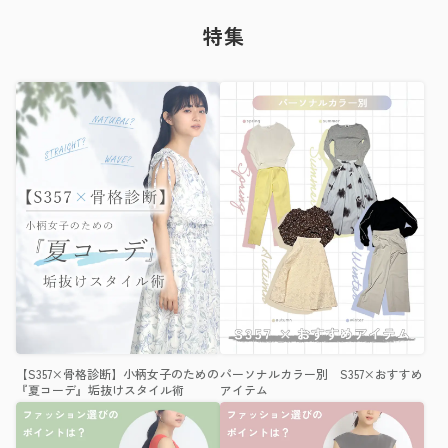
特集
【S357×骨格診断】小柄女子のための
パーソナルカラー別 S357×おすすめ
『夏コーデ』垢抜けスタイル術
アイテム