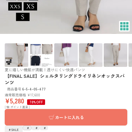
夏に嬉しい機能が満載！透けにくい快適パンツ
【FINAL SALE】シェルタリングドライリネンオックスパ
ンツ
商品番号
6-5-4-05-477
通常販売価格
¥
17,600
¥
5,280
70%OFF
[
53
ポイント進呈 ]
カートに入れる
SALE