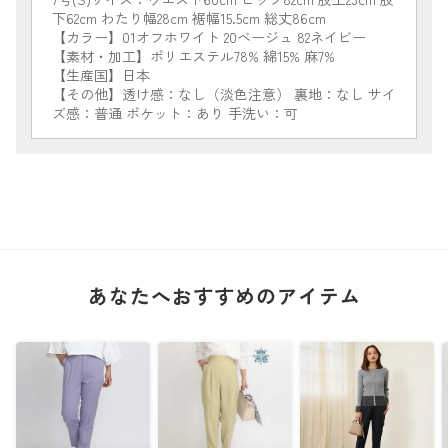
下62cm わたり幅28cm 裾幅15.5cm 総丈86cm
【カラー】01オフホワイト 20ベージュ 82ネイビー
【素材・加工】ポリエステル78% 綿15% 麻7%
【生産国】日本
【その他】透け感：なし（淡色注意） 裏地：なし サイ
ズ感：普通 ポケット：あり 手洗い：可
あなたへおすすめのアイテム