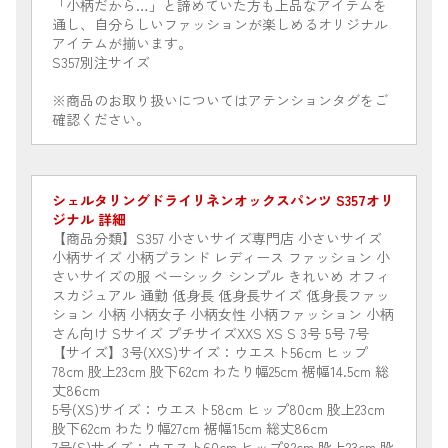
「小柄だから…」と諦めていた方も上品なアイテムを
通し、自分らしいファッションが楽しめるオリジナル
アイテムが揃います。
S357別注サイズ
※商品のお取り扱いについてはアテンションタグをご
確認ください。
シェルタリングドライリネンオックスパンツ S357オリ
ジナル 詳細
【商品分類】S357 小さいサイズ専門店 小さいサイズ
小柄サイズ 小柄ブランド レディース ファッション 小
さいサイズの服 ベーシック シンプル きれいめ オフィ
スカジュアル 通勤 低身長 低身長サイズ 低身長ファッ
ション 小柄 小柄女子 小柄女性 小柄ファッション 小柄
さん向け Sサイズ プチサイズXXS XS S 3号 5号 7号
【サイズ】3号(XXS)サイズ：ウエスト56cm ヒップ
78cm 股上23cm 股下62cm わたり幅25cm 裾幅14.5cm 総
丈86cm
5号(XS)サイズ：ウエスト58cm ヒップ80cm 股上23cm
股下62cm わたり幅27cm 裾幅15cm 総丈86cm
7号(S)サイズ：ウエスト60cm ヒップ82cm 股上23cm 股