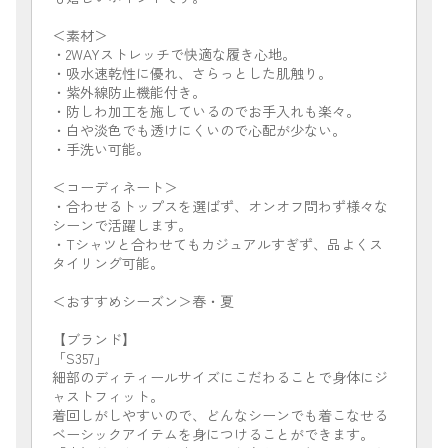
＜素材＞
・2WAYストレッチで快適な履き心地。
・吸水速乾性に優れ、さらっとした肌触り。
・紫外線防止機能付き。
・防しわ加工を施しているのでお手入れも楽々。
・白や淡色でも透けにくいので心配が少ない。
・手洗い可能。
＜コーディネート＞
・合わせるトップスを選ばず、オンオフ問わず様々な
シーンで活躍します。
・Tシャツと合わせてもカジュアルすぎず、品よくス
タイリング可能。
＜おすすめシーズン＞春・夏
【ブランド】
「S357」
細部のディティールサイズにこだわることで身体にジ
ャストフィット。
着回しがしやすいので、どんなシーンでも着こなせる
ベーシックアイテムを身につけることができます。