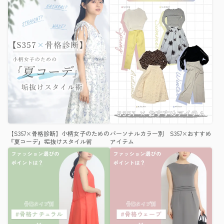
【S357×骨格診断】小柄女子のための
パーソナルカラー別 S357×おすすめ
『夏コーデ』垢抜けスタイル術
アイテム