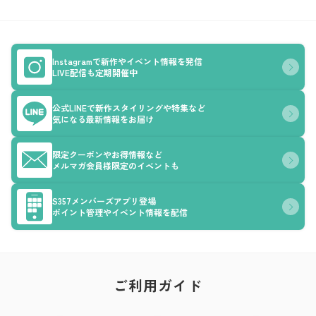
Instagramで新作やイベント情報を発信
LIVE配信も定期開催中
公式LINEで新作スタイリングや特集など
気になる最新情報をお届け
限定クーポンやお得情報など
メルマガ会員様限定のイベントも
S357メンバーズアプリ登場
ポイント管理やイベント情報を配信
ご利用ガイド
ア