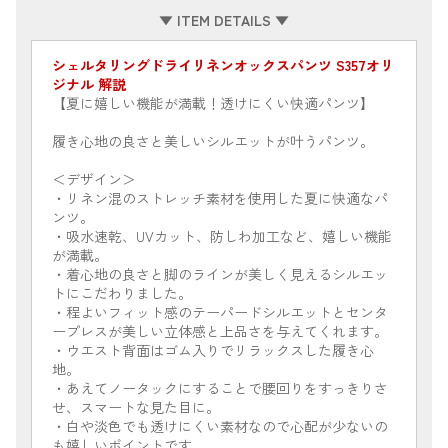
▼ ITEM DETAILS ▼
シェルタリングドライリネンオックスパンツ S357オリ
ジナル 解説
【夏に嬉しい機能が満載！透けにくい快適パンツ】
履き心地の良さと美しいシルエットが叶うパンツ。
＜デザイン＞
・リネン混のストレッチ素材を使用した夏に快適なパ
ンツ。
・吸水速乾、UVカット、防しわ加工など、嬉しい機能
が満載。
・着心地の良さと脚のラインが美しく見えるシルエッ
トにこだわりました。
・程よいフィット感のテーパードシルエットとセンタ
ープレスが美しい立体感と上品さを与えてくれます。
・ウエスト背面はゴム入りでリラックスした履き心
地。
・あえてノータックにすることで腰回りをすっきりさ
せ、スマートな見た目に。
・白や淡色でも透けにくい素材なので心配が少ないの
も嬉しいポイントです。