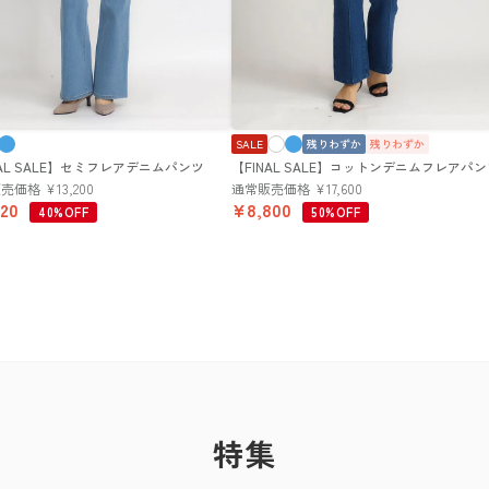
SALE
残りわずか
残りわずか
NAL SALE】セミフレアデニムパンツ
【FINAL SALE】コットンデニムフレアパ
販売価格
¥
13,200
通常販売価格
¥
17,600
920
¥
8,800
40%OFF
50%OFF
特集