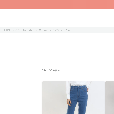
HOME
アイテムから探す
ボトムス
パンツ
デニム
3
件中
1
-
3
件表示