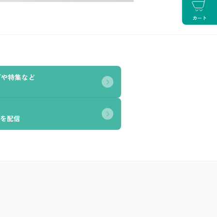
カート
グや特集など
を配信