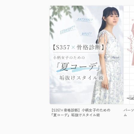
【S357×骨格診断】小柄女子のための
パーソ
『夏コーデ』垢抜けスタイル術
ム