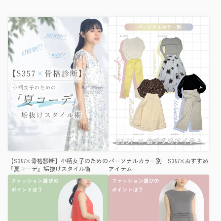
【S357×骨格診断】小柄女子のための
パーソナルカラー別 S357×おすすめ
『夏コーデ』垢抜けスタイル術
アイテム