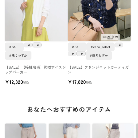
SALE
SALE
caho_select
残りわずか
残りわずか
【SALE】【接触冷感】強撚アイスジ
【SALE】フリンジニットカーディガ
ップパーカー
ン
¥
12,320
¥
17,820
税込
税込
あなたへおすすめのアイテム