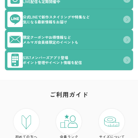
LIVE配信も定期開催中
公式LINEで新作スタイリングや特集など
気になる最新情報をお届け
限定クーポンやお得情報など
メルマガ会員様限定のイベントも
S357メンバーズアプリ登場
ポイント管理やイベント情報を配信
ご利用ガイド
ア
ト
初めての方へ
会員ランク
サイズについて
ボ