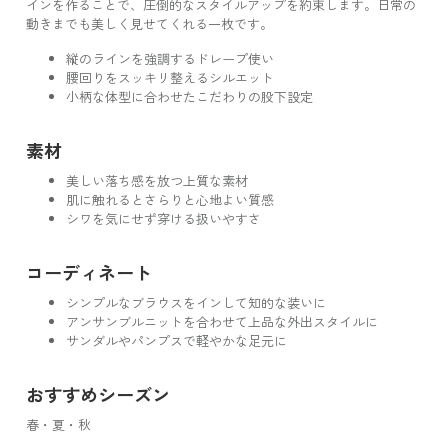
インを作ることで、圧倒的なスタイルアップを約束します。日常の
動きまでも美しく見せてくれる一枚です。
縦のラインを強調するドレープ使い
腰回りをスッキリ整えるシルエット
小柄な体型に合わせたこだわりの股下設定
素材
美しい落ち感を放つ上質な素材
肌に触れるとさらりと心地よい質感
シワを気にせず穿ける扱いやすさ
コーディネート
シンプルなブラウスをインして知的な装いに
アンサンブルニットを合わせて上品な外出スタイルに
サンダルやパンプスで軽やかな足元に
おすすめシーズン
春・夏・秋