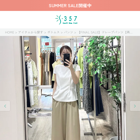
SUMMER SALE開催中
HOME
アイテムから探す
ボトムス
パンツ
【FINAL SALE】ドレープパンツ【再値下げ】