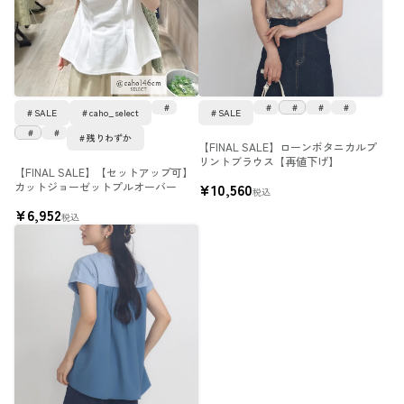
SALE
caho_select
SALE
残りわずか
【FINAL SALE】ローンボタニカルプ
リントブラウス【再値下げ】
【FINAL SALE】【セットアップ可】
カットジョーゼットプルオーバー
¥
10,560
税込
¥
6,952
税込