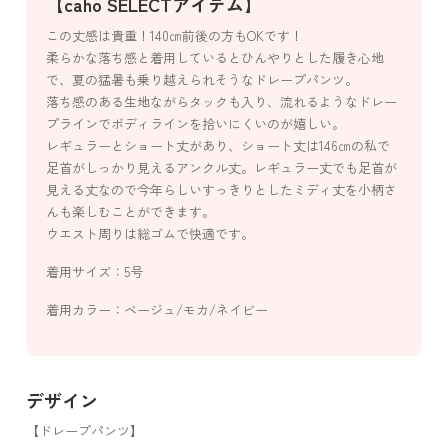
【caho SELECTアイテム】
この丈感は貴重！140㎝前後の方もOKです！
柔らかな落ち感と着用しているとひんやりとした履き心地
で、夏の猛暑も乗り越えられそうなドレープパンツ。
落ち感のある生地ながらタックも入り、流れるようなドレー
プラインでボディラインを拾いにくいのが嬉しい。
レギュラーとショート丈があり、ショート丈は146㎝の私で
足首がしっかり見えるアンクル丈。レギュラー丈でも足首が
見える丈なので今年らしいすっきりとしたミディ丈を小柄さ
んも楽しむことができます。
ウエスト周りは総ゴムで快適です。
着用サイズ：5号
着用カラー：ベージュ/モカ/ネイビー
デザイン
【ドレープパンツ】