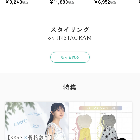
¥
9,240
¥
11,880
¥
6,952
税込
税込
税込
スタイリング
on INSTAGRAM
もっと見る
特集