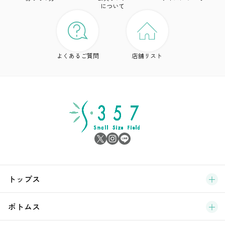
について
ワ
ド
よくあるご質問
店舗リスト
ア
シ
雑
サ
ブ
トップス
新
ボトムス