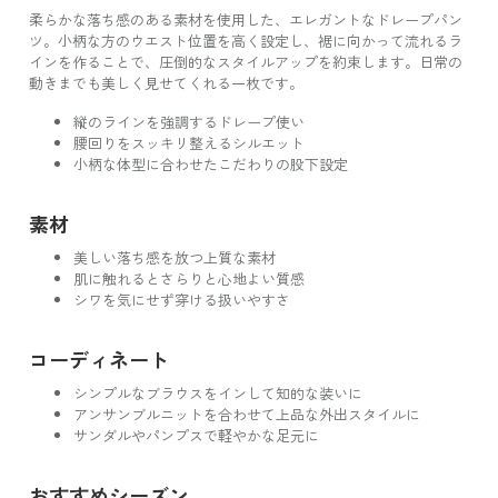
柔らかな落ち感のある素材を使用した、エレガントなドレープパン
ツ。小柄な方のウエスト位置を高く設定し、裾に向かって流れるラ
インを作ることで、圧倒的なスタイルアップを約束します。日常の
動きまでも美しく見せてくれる一枚です。
縦のラインを強調するドレープ使い
腰回りをスッキリ整えるシルエット
小柄な体型に合わせたこだわりの股下設定
素材
美しい落ち感を放つ上質な素材
肌に触れるとさらりと心地よい質感
シワを気にせず穿ける扱いやすさ
コーディネート
シンプルなブラウスをインして知的な装いに
アンサンブルニットを合わせて上品な外出スタイルに
サンダルやパンプスで軽やかな足元に
おすすめシーズン