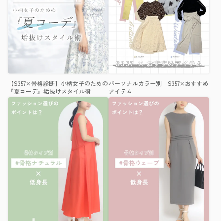
【S357×骨格診断】小柄女子のための
パーソナルカラー別 S357×おすすめ
『夏コーデ』垢抜けスタイル術
アイテム