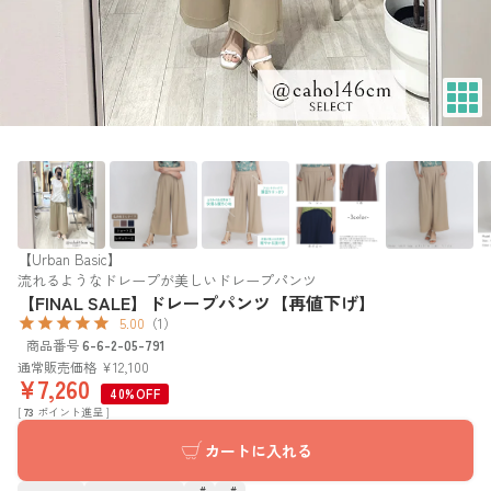
【Urban Basic】
流れるようなドレープが美しいドレープパンツ
【FINAL SALE】ドレープパンツ【再値下げ】
5.00
（1）
商品番号
6-6-2-05-791
通常販売価格
¥
12,100
¥
7,260
40%OFF
[
73
ポイント進呈 ]
カートに入れる