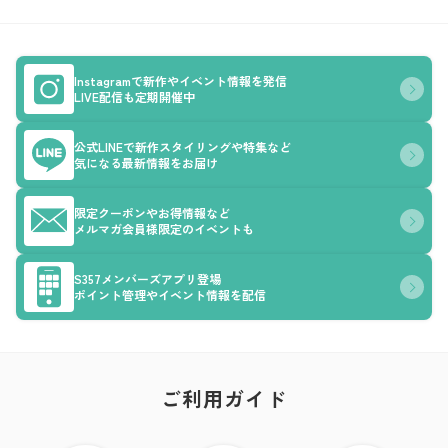
Instagramで新作やイベント情報を発信
LIVE配信も定期開催中
公式LINEで新作スタイリングや特集など
気になる最新情報をお届け
限定クーポンやお得情報など
メルマガ会員様限定のイベントも
S357メンバーズアプリ登場
ポイント管理やイベント情報を配信
ご利用ガイド
ア