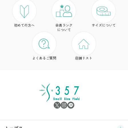
ト
初めての方へ
会員ランク
サイズについて
ボ
について
ワ
ド
よくあるご質問
店舗リスト
ア
シ
雑
サ
ブ
トップス