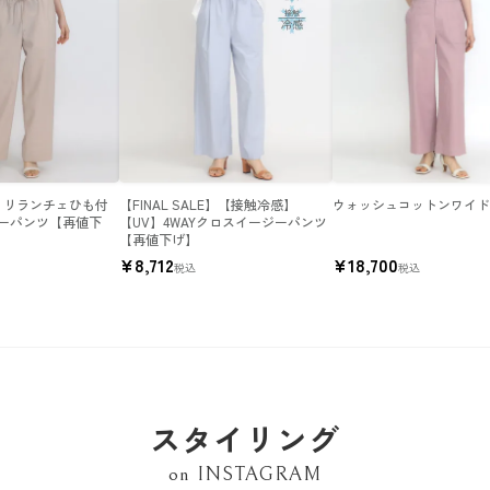
LE】リランチェひも付
【FINAL SALE】【接触冷感】
ウォッシュコットンワイ
ーパンツ【再値下
【UV】4WAYクロスイージーパンツ
【再値下げ】
¥
8,712
¥
18,700
税込
税込
スタイリング
on INSTAGRAM