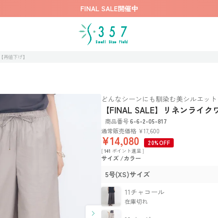
FINAL SALE開催中
ツ【再値下げ】
どんなシーンにも馴染む美シルエット
【FINAL SALE】リネンラ
商品番号
6-6-2-05-817
通常販売価格
¥
17,600
¥
14,080
20%OFF
[
141
ポイント進呈 ]
サイズ
カラー
5号(XS)サイズ
11チャコール
在庫切れ