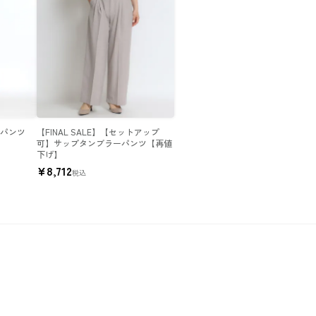
ドパンツ
【FINAL SALE】【セットアップ
可】サップタンブラーパンツ【再値
下げ】
¥
8,712
税込