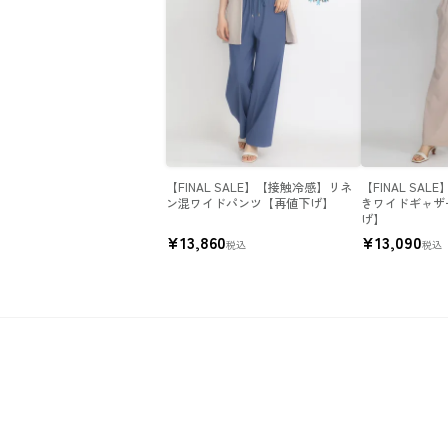
【FINAL SALE】【接触冷感】リネ
【FINAL SA
ン混ワイドパンツ【再値下げ】
きワイドギャザ
げ】
¥
13,860
¥
13,090
税込
税込