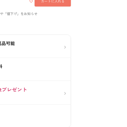
カートに入れる
返品可能
›
料
0ptプレゼント
›