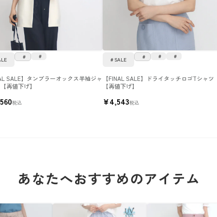
ALE
SALE
NAL SALE】タンブラーオックス半袖ジャ
【FINAL SALE】ドライタッチロゴTシャツ
ト【再値下げ】
【再値下げ】
,560
¥
4,543
税込
税込
あなたへおすすめのアイテム