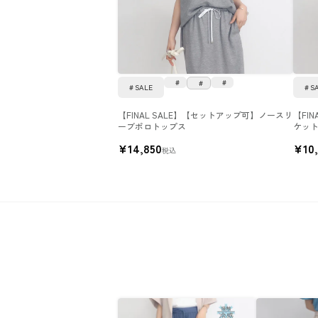
SALE
S
【FINAL SALE】【セットアップ可】ノースリ
【FI
ーブポロトップス
ケッ
¥
14,850
¥
10
税込