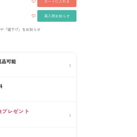
カートに入れる
再入荷お知らせ
返品可能
›
料
0ptプレゼント
›