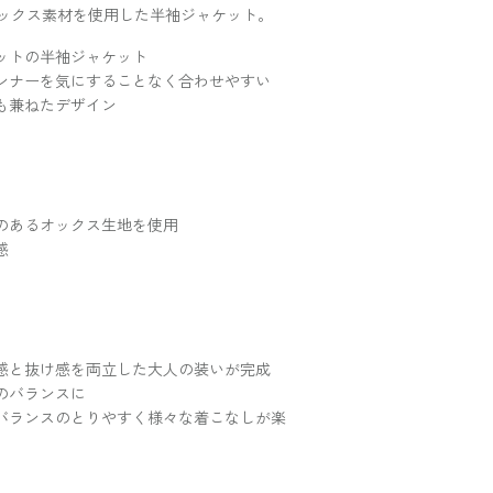
ックス素材を使用した半袖ジャケット。
ットの半袖ジャケット
ンナーを気にすることなく合わせやすい
も兼ねたデザイン
のあるオックス生地を使用
感
感と抜け感を両立した大人の装いが完成
のバランスに
バランスのとりやすく様々な着こなしが楽