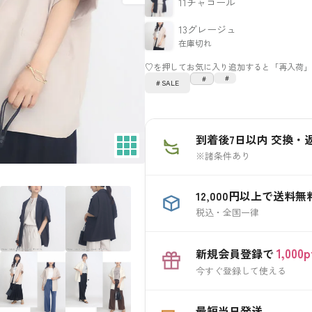
11チャコール
13グレージュ
在庫切れ
SALE
到着後7日以内 交換・
※諸条件あり
12,000円以上で送料無
税込・全国一律
1,00
新規会員登録で
今すぐ登録して使える
最短当日発送