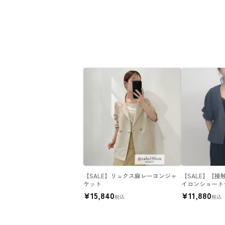
【SALE】リュクス麻レーヨンジャ
【SALE】【
ケット
イロンショート
¥
15,840
¥
11,880
税込
税込