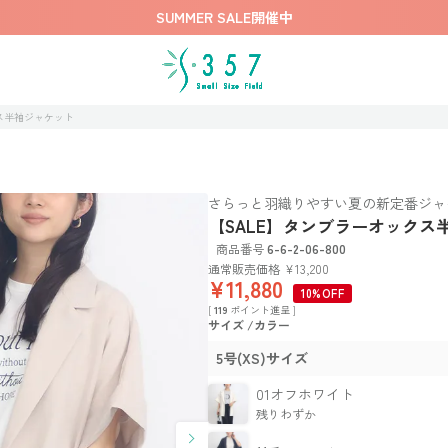
SUMMER SALE開催中
ス半袖ジャケット
さらっと羽織りやすい夏の新定番ジャ
【SALE】タンブラーオックス
商品番号
6-6-2-06-800
通常販売価格
¥
13,200
¥
11,880
10%OFF
[
119
ポイント進呈 ]
サイズ
カラー
5号(XS)サイズ
01オフホワイト
残りわずか