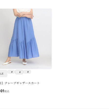
ALE
LE】クレープギャザースカート
801
税込