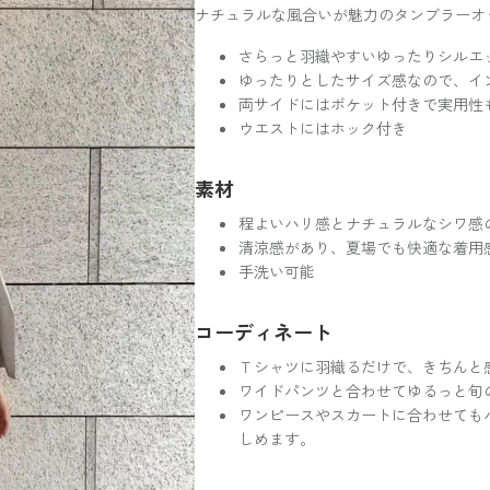
ナチュラルな風合いが魅力のタンブラーオ
さらっと羽織やすいゆったりシルエ
ゆったりとしたサイズ感なので、イ
両サイドにはポケット付きで実用性
ウエストにはホック付き
素材
程よいハリ感とナチュラルなシワ感
清涼感があり、夏場でも快適な着用
手洗い可能
コーディネート
Ｔシャツに羽織るだけで、きちんと
ワイドパンツと合わせてゆるっと旬
ワンピースやスカートに合わせても
しめます。