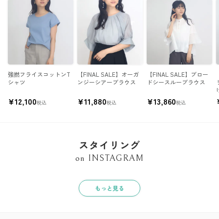
強撚フライスコットンT
【FINAL SALE】オーガ
【FINAL SALE】ブロー
シャツ
ンジーシアーブラウス
ドシースルーブラウス
¥
12,100
¥
11,880
¥
13,860
税込
税込
税込
スタイリング
on INSTAGRAM
もっと見る