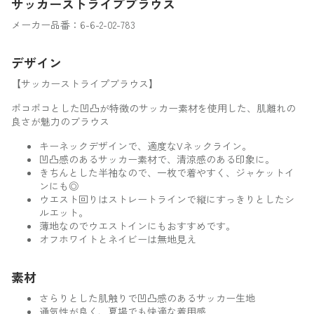
サッカーストライプブラウス
メーカー品番：6-6-2-02-783
デザイン
【サッカーストライプブラウス】
ポコポコとした凹凸が特徴のサッカー素材を使用した、肌離れの
良さが魅力のブラウス
キーネックデザインで、適度なVネックライン。
凹凸感のあるサッカー素材で、清涼感のある印象に。
きちんとした半袖なので、一枚で着やすく、ジャケットイ
ンにも◎
ウエスト回りはストレートラインで縦にすっきりとしたシ
ルエット。
薄地なのでウエストインにもおすすめです。
オフホワイトとネイビーは無地見え
素材
さらりとした肌触りで凹凸感のあるサッカー生地
通気性が良く、夏場でも快適な着用感