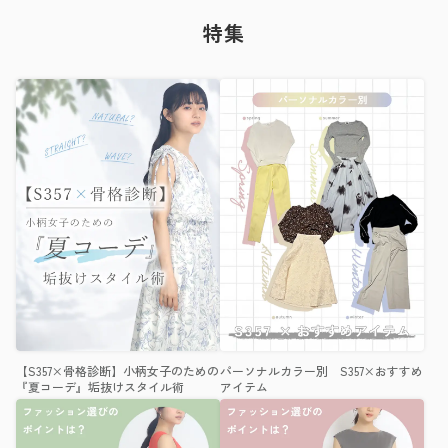
特集
【S357×骨格診断】小柄女子のための
パーソナルカラー別 S357×おすすめ
『夏コーデ』垢抜けスタイル術
アイテム