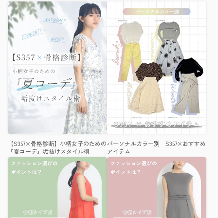
【S357×骨格診断】小柄女子のための
パーソナルカラー別 S357×おすすめ
『夏コーデ』垢抜けスタイル術
アイテム