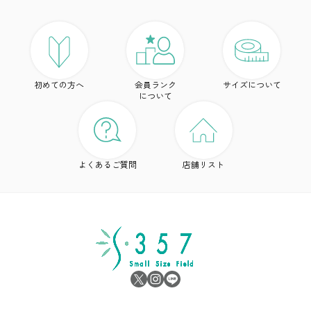
ア
ト
初めての方へ
会員ランク
サイズについて
ボ
について
ワ
ド
よくあるご質問
店舗リスト
ア
シ
雑
サ