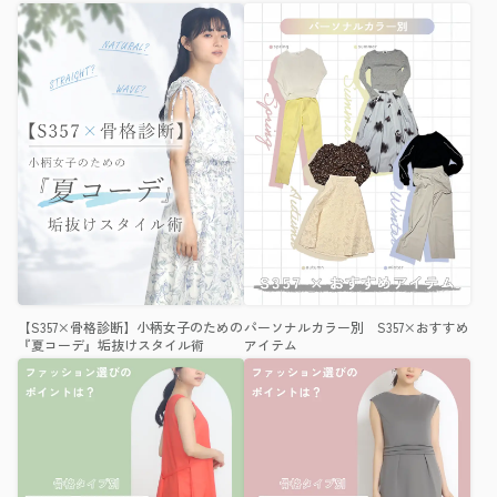
【S357×骨格診断】小柄女子のための
パーソナルカラー別 S357×おすすめ
『夏コーデ』垢抜けスタイル術
アイテム