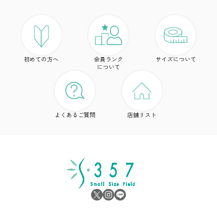
ア
ト
初めての方へ
会員ランク
サイズについて
ボ
について
ワ
ド
よくあるご質問
店舗リスト
ア
シ
雑
サ