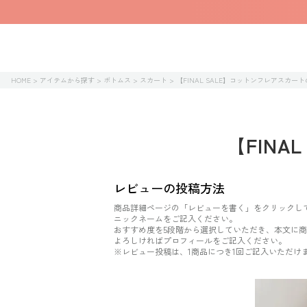
HOME
アイテムから探す
ボトムス
スカート
【FINAL SALE】コットンフレアスカー
【FIN
レビューの投稿方法
商品詳細ページの「レビューを書く」をクリックし
ニックネームをご記入ください。
おすすめ度を5段階から選択していただき、本文に
よろしければプロフィールをご記入ください。
※レビュー投稿は、1商品につき1回ご記入いただけ