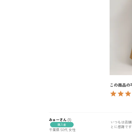
みゅー
1
いつもは店舗
購入者
とに感謝です!
千葉県
50代
女性