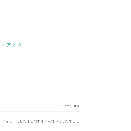
ンフレアスカ
1
件中
1
-
1
件表示
トフィットでした！このサイズを作ってくださるこ