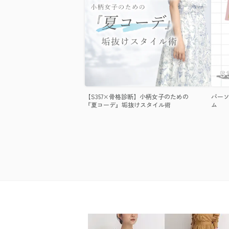
【S357×骨格診断】小柄女子のための
パーソ
『夏コーデ』垢抜けスタイル術
ム