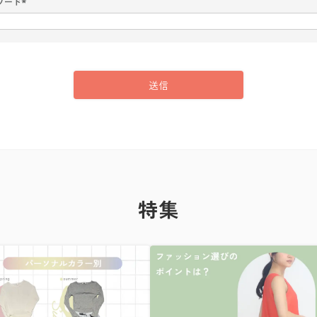
ワード
(
必
須
)
送信
特集