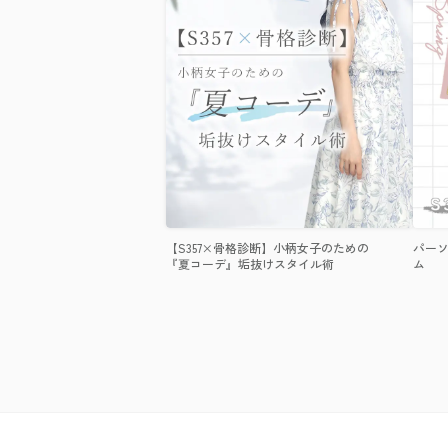
【S357×骨格診断】小柄女子のための
パーソ
『夏コーデ』垢抜けスタイル術
ム