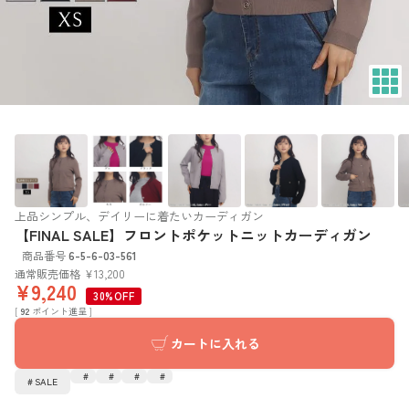
上品シンプル、デイリーに着たいカーディガン
【FINAL SALE】フロントポケットニットカーディガン
商品番号
6-5-6-03-561
通常販売価格
¥
13,200
¥
9,240
30%OFF
[
92
ポイント進呈 ]
カートに入れる
SALE