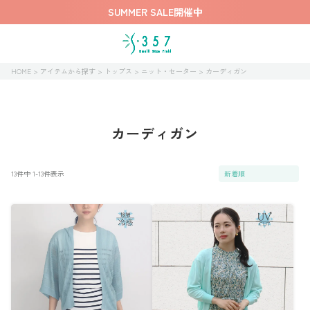
SUMMER SALE開催中
HOME
アイテムから探す
トップス
ニット・セーター
カーディガン
カーディガン
13
件中
1
-
13
件表示
新着順