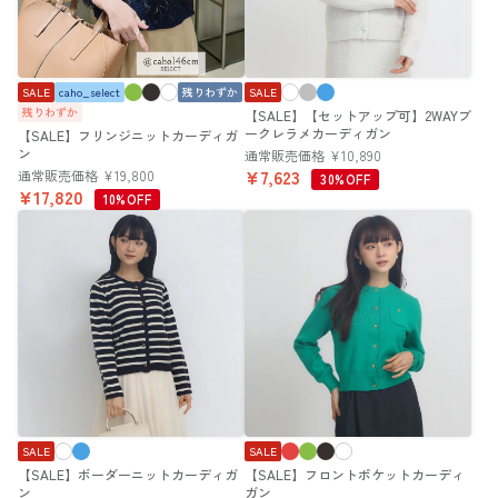
SALE
caho_select
残りわずか
SALE
残りわずか
【SALE】【セットアップ可】2WAYブ
ークレラメカーディガン
【SALE】フリンジニットカーディガ
ン
通常販売価格
¥
10,890
¥
7,623
通常販売価格
¥
19,800
30%OFF
¥
17,820
10%OFF
SALE
SALE
【SALE】ボーダーニットカーディガ
【SALE】フロントポケットカーディ
ン
ガン