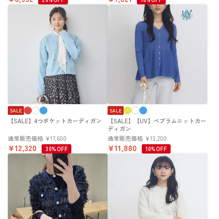
SALE
SALE
【SALE】4つポケットカーディガン
【SALE】【UV】ペプラムニットカー
ディガン
通常販売価格
¥
17,600
通常販売価格
¥
13,200
¥
12,320
¥
11,880
30%OFF
10%OFF