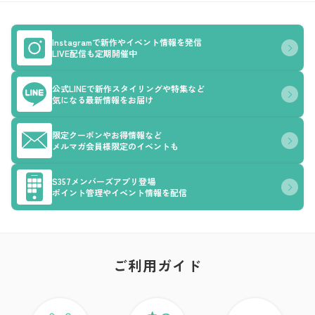
Instagramで新作やイベント情報を発信
LIVE配信も定期開催中
公式LINEで新作スタイリングや特集など
気になる最新情報をお届け
限定クーポンやお得情報など
メルマガ会員様限定のイベントも
S357メンバーズアプリ登場
ポイント管理やイベント情報を配信
ご利用ガイド
ア