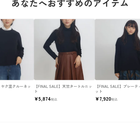
あなたへおすすめのアイテム
LE】ヤク混クルーネッ
【FINAL SALE】天竺タートルニッ
【FINAL SALE】プレー
ト
ット
¥
5,874
¥
7,920
税込
税込