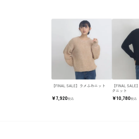
【FINAL SALE】ラメふわニット
【FINAL SA
クニット
¥
7,920
¥
10,780
税込
税込