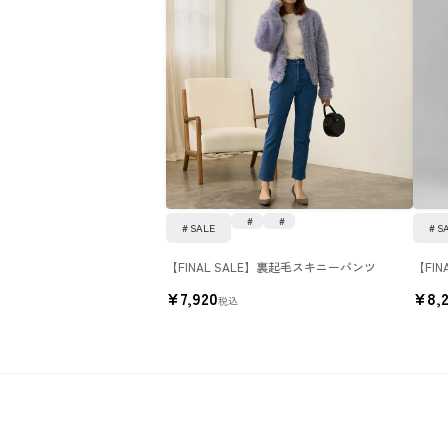
SALE
S
【FINAL SALE】裏起毛スキニーパンツ
【FI
¥
7,920
¥
8,
税込