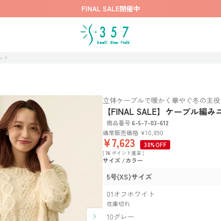
FINAL SALE開催中
ニット
立体ケーブルで暖かく華やぐ冬の主役
【FINAL SALE】ケーブル編み
商品番号
6-5-7-03-612
通常販売価格
¥
10,890
¥
7,623
30%OFF
[
76
ポイント進呈 ]
サイズ
カラー
5号(XS)サイズ
01オフホワイト
在庫切れ
10グレー