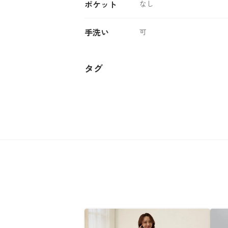
ポケット
なし
手洗い
可
タグ