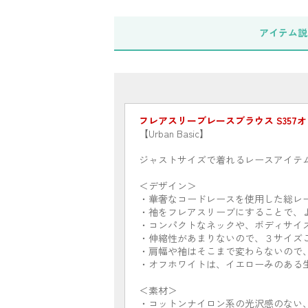
アイテム
説
フレアスリーブレースブラウス S357オ
【Urban Basic】
ジャストサイズで着れるレースアイテ
＜デザイン＞
・華奢なコードレースを使用した総レ
・袖をフレアスリーブにすることで、
・コンパクトなネックや、ボディサイ
・伸縮性があまりないので、３サイズ
・肩幅や袖はそこまで変わらないので
・オフホワイトは、イエローみのある
＜素材＞
・コットンナイロン系の光沢感のない