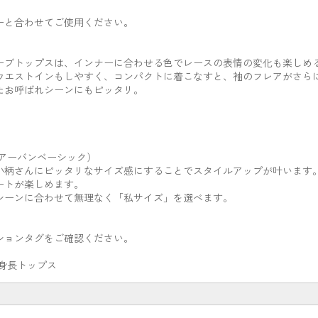
ーと合わせてご使用ください。
ーブトップスは、インナーに合わせる色でレースの表情の変化も楽しめ
ウエストインもしやすく、コンパクトに着こなすと、袖のフレアがさら
たお呼ばれシーンにもピッタリ。
c】（アーバンベーシック）
小柄さんにピッタリなサイズ感にすることでスタイルアップが叶います
ートが楽しめます。
シーンに合わせて無理なく「私サイズ」を選べます。
ションタグをご確認ください。
低身長トップス