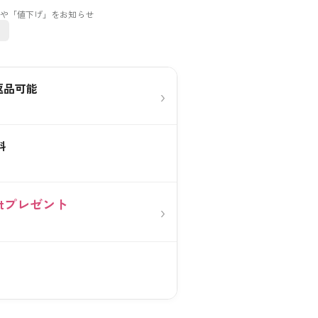
返品可能
›
料
0ptプレゼント
›