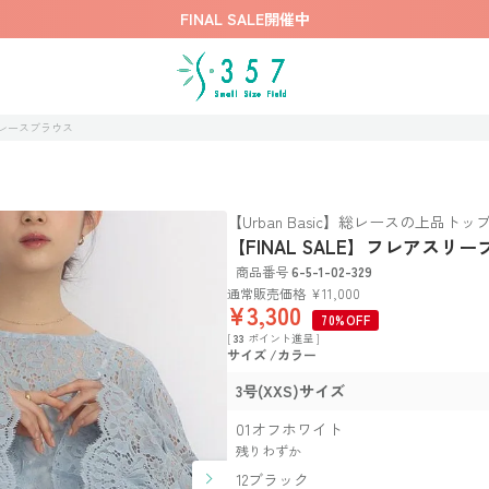
FINAL SALE開催中
ブレースブラウス
【Urban Basic】総レースの上品トッ
【FINAL SALE】フレアスリ
商品番号
6-5-1-02-329
通常販売価格
¥
11,000
¥
3,300
70%OFF
[
33
ポイント進呈 ]
サイズ
カラー
3号(XXS)サイズ
01オフホワイト
残りわずか
12ブラック