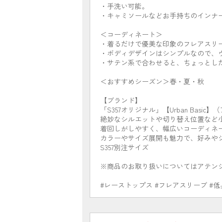
・手洗い可能。
・キャミソールなどお手持ちのインナ
＜コーディネート＞
・着るだけで優美な印象のフレアスリ
・ボディデザインはシンプルなので、
・サテン系で合わせると、ちょっとし
＜おすすめシーズン＞春・夏・秋
【ブランド】
「S357オリジナル」【Urban Basi
絶妙なシルエットや切り替え位置など
着回しがしやすく、幅広いコーディネ
カラーやサイズ展開も魅力で、好みや
S357別注サイズ
※商品のお取り扱いについてはアテン
#レーストップス #フレアスリーブ #