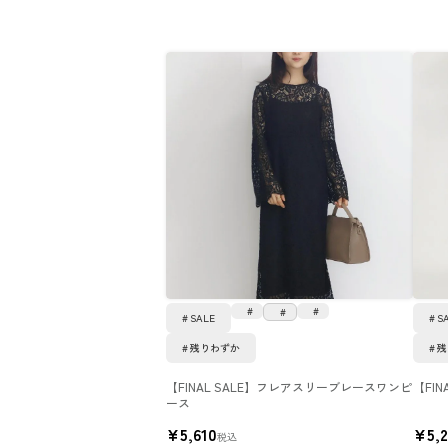
SALE
S
残りわずか
残
【FINAL SALE】フレアスリーブレースワンピ
【FI
ース
¥
5,610
¥
5,
税込