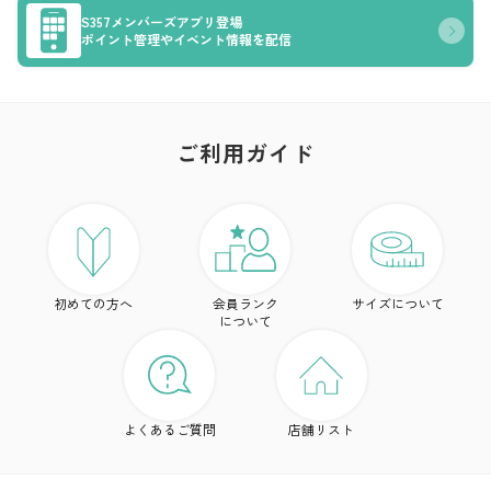
S357メンバーズアプリ登場
ポイント管理やイベント情報を配信
ご利用ガイド
ア
ト
初めての方へ
会員ランク
サイズについて
ボ
について
ワ
ド
よくあるご質問
店舗リスト
ア