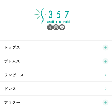
シ
雑
サ
ブ
トップス
新
ボトムス
ラ
ワンピース
ア
ドレス
アウター