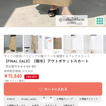
サイドの配色パイピングが縦ラインを強調するフレアスカート
【FINAL SALE】【撥水】アウトポケットスカート
商品番号
6-6-2-04-821
通常販売価格
¥
19,800
¥
15,840
20%OFF
[
158
ポイント進呈 ]
カートに入れる
SALE
caho_select
骨格ウェーブ
骨格ストレート
骨格ナチュラル
休日
オフィス
撥水加工