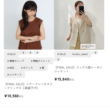
SALE
SALE
caho_select
骨格ウェーブ
骨格ストレート
【FINAL SALE】リュクス麻レーヨン
休日
オフィス
夏
ジャケット
レイヤード
¥
15,840
税込
【FINAL SALE】シアーフレンチスリ
ーブトップス【再値下げ】
¥
10,560
税込