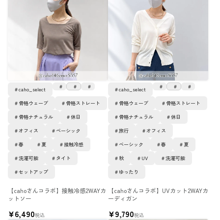
caho_select
caho_select
骨格ウェーブ
骨格ストレート
骨格ウェーブ
骨格ストレート
骨格ナチュラル
休日
骨格ナチュラル
休日
オフィス
ベーシック
旅行
オフィス
春
夏
接触冷感
ベーシック
春
夏
洗濯可能
タイト
秋
UV
洗濯可能
セットアップ
ゆったり
【cahoさんコラボ】接触冷感2WAYカ
【cahoさんコラボ】UVカット2WAYカ
ットソー
ーディガン
¥
6,490
¥
9,790
税込
税込