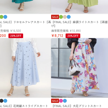
SALE
NAL SALE】リヨセルフレアスカート【再
【FINAL SALE】麻調ライトスカート【再
げ】
げ】
販売価格
¥
16,500
通常販売価格
¥
10,890
,200
¥
8,712
20%OFF
20%OFF
SALE
NAL SALE】花刺繍ストライプスカート
【FINAL SALE】大花プリントスカート