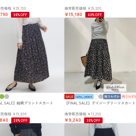
販売価格
¥
29,700
通常販売価格
¥
25,300
,790
¥
15,180
30%OFF
40%OFF
SALE
caho_select
残りわずか
残りわず
NAL SALE】総柄プリントスカート
【FINAL SALE】デイジープリーツスカート
販売価格
¥
19,800
通常販売価格
¥
13,200
,840
¥
9,240
20%OFF
30%OFF