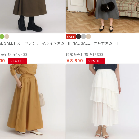
SALE
NAL SALE】カーゴポケットAラインスカ
【FINAL SALE】フレアスカート
販売価格
¥
15,400
通常販売価格
¥
17,600
700
¥
8,800
50%OFF
50%OFF