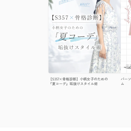
【S357×骨格診断】小柄女子のための
パーソ
『夏コーデ』垢抜けスタイル術
ム