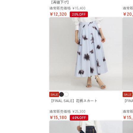
【再値下げ】
通常販売価格
¥
15,400
通常
¥
12,320
¥
20
20%OFF
SALE
SALE
【FINAL SALE】花柄スカート
【FI
通常販売価格
¥
25,300
通常
¥
15,180
¥
15
40%OFF