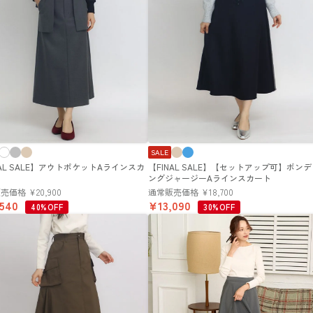
SALE
NAL SALE】アウトポケットAラインスカ
【FINAL SALE】【セットアップ可】ボン
ングジャージーAラインスカート
販売価格
¥
20,900
通常販売価格
¥
18,700
,540
¥
13,090
40%OFF
30%OFF