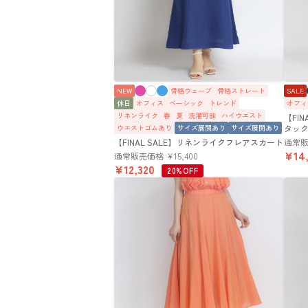
NEW
骨格ウェーブ
骨格ストレート
SALE
休日
オフィス
ベーシック
トレンド
オフィ
リネンライク
春
夏
洗濯可能
ハイウエスト
【FI
ウエストゴムあり
サイズ展開あり
サイズ展開あり
タッ
【FINAL SALE】リネンライクフレアスカート
通常
¥
14
通常販売価格
¥
15,400
¥
12,320
20%OFF