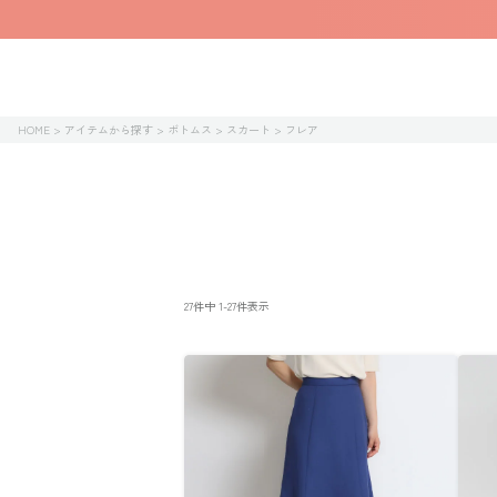
HOME
アイテムから探す
ボトムス
スカート
フレア
27
件中
1
-
27
件表示