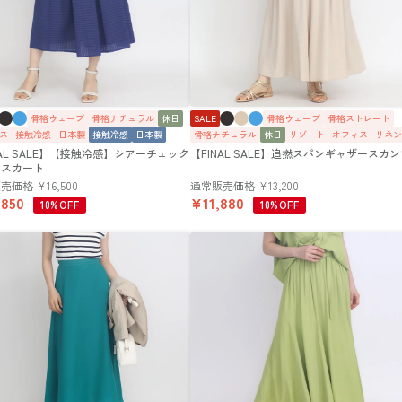
骨格ウェーブ
骨格ナチュラル
休日
SALE
骨格ウェーブ
骨格ストレート
ス
接触冷感
日本製
接触冷感
日本製
骨格ナチュラル
休日
リゾート
オフィス
リネン
NAL SALE】【接触冷感】シアーチェック
【FINAL SALE】追撚スパンギャザースカ
クスカート
販売価格
¥
16,500
通常販売価格
¥
13,200
,850
¥
11,880
10%OFF
10%OFF