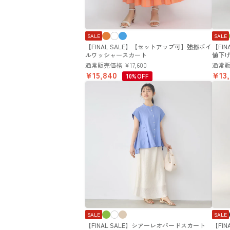
SALE
SALE
【FINAL SALE】【セットアップ可】強撚ボイ
【FI
ルワッシャースカート
値下
通常販売価格
¥
17,600
通常
¥
15,840
¥
13
10%OFF
SALE
SALE
【FINAL SALE】シアーレオパードスカート
【FI