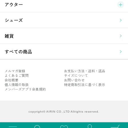
アウター
シューズ
雑貨
すべての商品
メルマガ登録
お支払い方法・送料・返品
よくあるご質問
サイズについて
会社概要
お問い合わせ
個人情報の取扱
特定商取引法に基づく表示
メンバーズアプリ会員規約
メル
よく
会社
copyright© AIRIN CO.,LTD Allrights reserved.
個人
メン