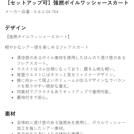
【セットアップ可】強撚ボイルワッシャースカート
メーカー品番：6-6-2-04-784
デザイン
【強撚ボイルワッシャースカート】
軽やかなシアー感を楽しめるフレアスカート
清涼感のあるボイル素材を使用したほんのり透け感のある
フレアスカート。
ウエストはゴム仕様になっており、履き心地も軽い。
背面ウエストにはキラッと見せファスナーデザイン。
裾に向かって程よいボリュームが出るデザインなでバラン
スを取りやすい絶妙な着丈。
同素材でブラウスもありセットアップで着用可能。
裏地付きで安心。
素材
全体的に透け感のある強撚糸を使用し、ボウルワッシャー
加工を施したシアー素材。
光の当たり方により立体的な表情に