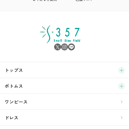
ア
シ
雑
サ
ブ
トップス
新
ボトムス
ラ
ワンピース
ア
ドレス