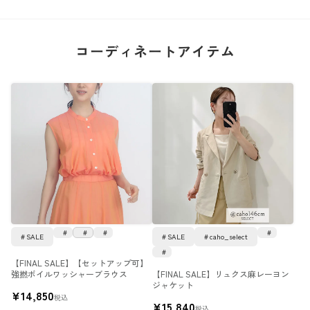
コーディネートアイテム
SALE
SALE
caho_select
【FINAL SALE】【セットアップ可】
強撚ボイルワッシャーブラウス
【FINAL SALE】リュクス麻レーヨン
ジャケット
¥
14,850
税込
¥
15,840
税込