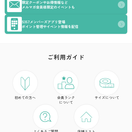
限定クーポンやお得情報など
メルマガ会員様限定のイベントも
S357メンバーズアプリ登場
ポイント管理やイベント情報を配信
ご利用ガイド
ア
ト
初めての方へ
会員ランク
サイズについて
ボ
について
ワ
ド
よくあるご質問
店舗リスト