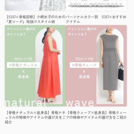
【S357×骨格診断】小柄女子のための
パーソナルカラー別 S357×おすすめ
『夏コーデ』垢抜けスタイル術
アイテム
【骨格ナチュラル×低身長】骨格ナチ
【骨格ウェーブ×低身長】骨格ウェー
ュラルの特徴やアイテムの選び方をご
ブの特徴やアイテムの選び方をご紹介
紹介