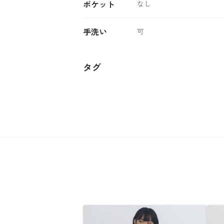
ポケット
なし
手洗い
可
タグ