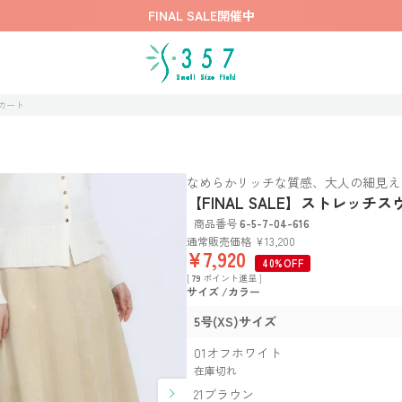
FINAL SALE開催中
スカート
なめらかリッチな質感、大人の細見え
【FINAL SALE】ストレッチ
商品番号
6-5-7-04-616
通常販売価格
¥
13,200
¥
7,920
40%OFF
[
79
ポイント進呈 ]
サイズ
カラー
5号(XS)サイズ
01オフホワイト
在庫切れ
21ブラウン