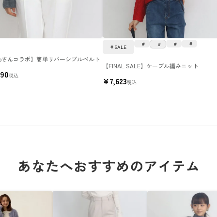
SALE
hoさんコラボ】簡単リバーシブルベルト
【FINAL SALE】ケーブル編みニット
390
税込
¥
7,623
税込
あなたへおすすめのアイテム