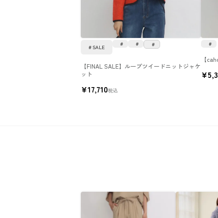
SALE
【ca
【FINAL SALE】ループツイードニットジャケ
¥
5,
ット
¥
17,710
税込