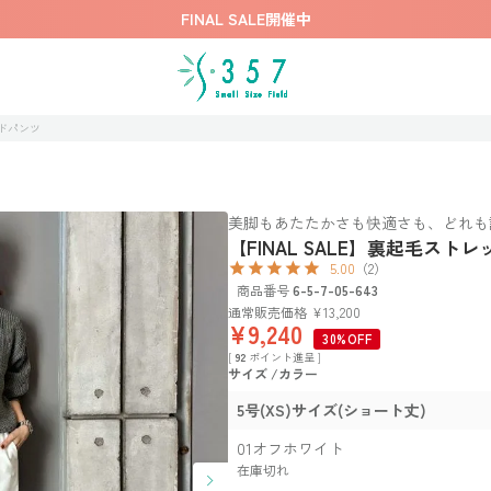
FINAL SALE開催中
ードパンツ
美脚もあたたかさも快適さも、どれも
【FINAL SALE】裏起毛ス
5.00
（2）
商品番号
6-5-7-05-643
通常販売価格
¥
13,200
¥
9,240
30%OFF
[
92
ポイント進呈 ]
サイズ
カラー
5号(XS)サイズ(ショート丈)
01オフホワイト
在庫切れ