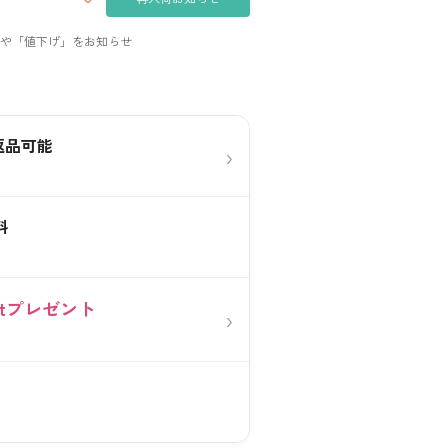
返品可能
›
料
0ptプレゼント
›