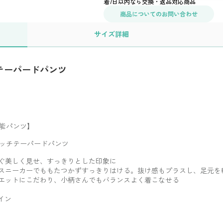
着7日以内なら交換・返品対応商品
商品についてのお問い合わせ
サイズ
詳細
チテーパードパンツ
能パンツ】
ッチテーパードパンツ
ぐ美しく見せ、すっきりとした印象に
スニーカーでももたつかずすっきりはける。抜け感もプラスし、足元を
エットにこだわり、小柄さんでもバランスよく着こなせる
イン