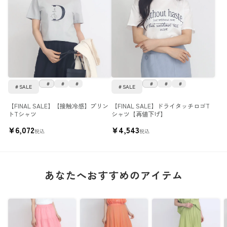
SALE
SALE
【FINAL SALE】【接触冷感】プリン
【FINAL SALE】ドライタッチロゴT
トTシャツ
シャツ【再値下げ】
¥
6,072
¥
4,543
税込
税込
あなたへおすすめのアイテム