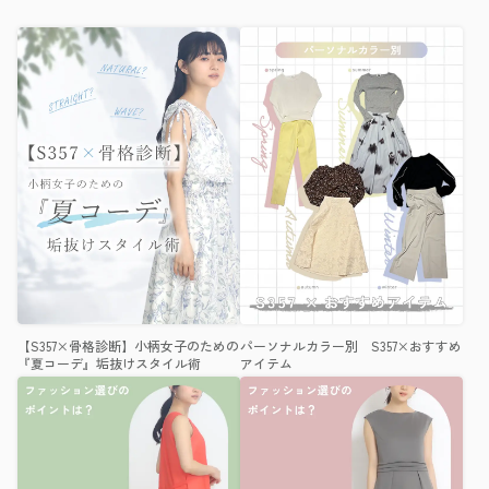
【S357×骨格診断】小柄女子のための
パーソナルカラー別 S357×おすすめ
『夏コーデ』垢抜けスタイル術
アイテム