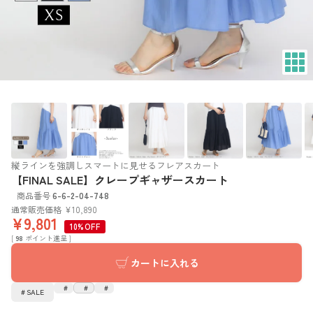
縦ラインを強調しスマートに見せるフレアスカート
【FINAL SALE】クレープギャザースカート
商品番号
6-6-2-04-748
通常販売価格
¥
10,890
¥
9,801
10%OFF
[
98
ポイント進呈 ]
カートに入れる
SALE