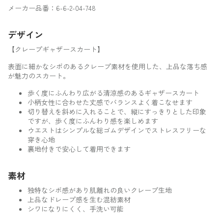
メーカー品番：6-6-2-04-748
デザイン
【クレープギャザースカート】
表面に細かなシボのあるクレープ素材を使用した、上品な落ち感
が魅力のスカート。
歩く度にふんわり広がる清涼感のあるギャザースカート
小柄女性に合わせた丈感でバランスよく着こなせます
切り替えを斜めに入れることで、縦にすっきりとした印象
ですが、歩く度にふんわり感を楽しめます
ウエストはシンプルな総ゴムデザインでストレスフリーな
穿き心地
裏地付きで安心して着用できます
素材
独特なシボ感があり肌離れの良いクレープ生地
上品なドレープ感を生む混紡素材
シワになりにくく、手洗い可能