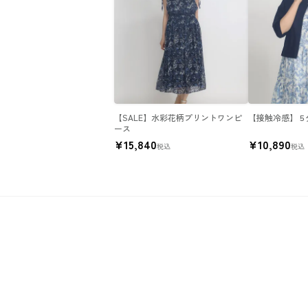
【SALE】水彩花柄プリントワンピ
【接触冷感】５
ース
¥
15,840
¥
10,890
税込
税込