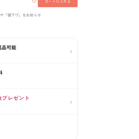
カートに入れる
返品可能
›
料
0ptプレゼント
›