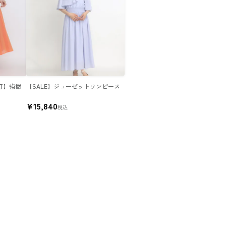
可】強撚
【SALE】ジョーゼットワンピース
ト
¥
15,840
税込