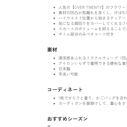
人気の【OVER TWENTY】のフラ
素材の凹凸が肌離れを良くし、汗ばむ
ハイウエスト位置から始まるティアー
気になる肩回りをカバーしてくれるフ
スカートのボリュームを抑えることで
ボトム部分のみペチコート付き
素材
清涼感あふれるミラクルウェーブ（凹
アイロンいらずで着用できる便利な素
日本製
手洗い可能
コーディネート
1枚でさらりと着て、かごバッグを合
カーディガンを肩掛けして、重心をさ
おすすめシーズン
夏