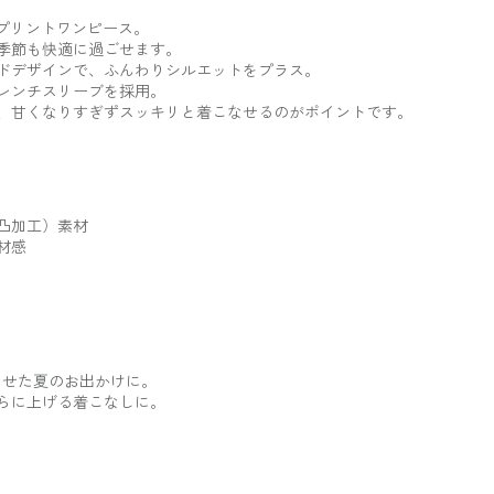
ワープリントワンピース。
季節も快適に過ごせます。
ドデザインで、ふんわりシルエットをプラス。
レンチスリーブを採用。
、甘くなりすぎずスッキリと着こなせるのがポイントです。
凸加工）素材
材感
わせた夏のお出かけに。
らに上げる着こなしに。