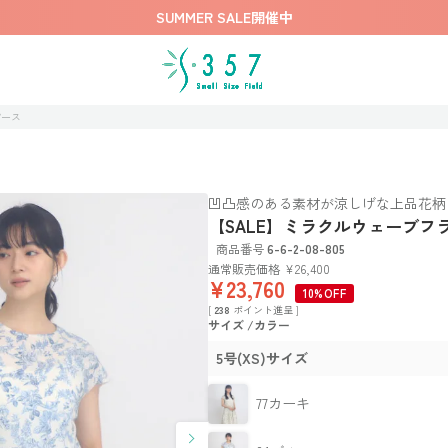
SUMMER SALE開催中
ピース
凹凸感のある素材が涼しげな上品花柄
【SALE】ミラクルウェーブフ
商品番号
6-6-2-08-805
通常販売価格
¥
26,400
¥
23,760
10%OFF
[
238
ポイント進呈 ]
サイズ
カラー
5号(XS)サイズ
77カーキ