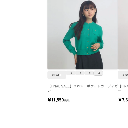
SALE
S
【FINAL SALE】フロントポケットカーディガ
【FI
ン
ー
¥
11,550
¥
7,
税込