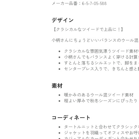
メーカー品番：6-5-7-05-588
デザイン
【クラシカルなツイードで上品に！】
小柄さんにちょうどいいバランスのウール混
クラシカルな雰囲気漂うツイード素材
小柄さんでもバランスよく穿ける計算
すとんと落ちるシルエットで、脚をま
センタープレス入りで、きちんと感と
素材
暖かみのあるウール混ツイード素材
程よい厚みで秋冬シーズンにぴったり
コーディネート
タートルニットと合わせてクラシック
ジャケットを羽織ってオフィスやお呼
カジュアルなカーディガンと合わせれ