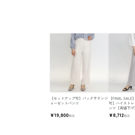
【セットアップ可】バックサテンジ
【FINAL SA
ョーゼットパンツ
可】ハイストレ
ンツ【再値下げ
¥
19,800
¥
8,712
税込
税込