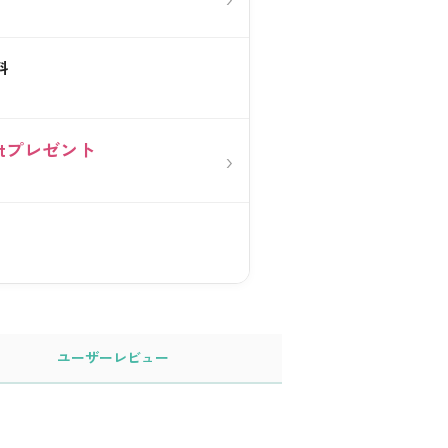
料
0ptプレゼント
›
ユーザー
レビュー