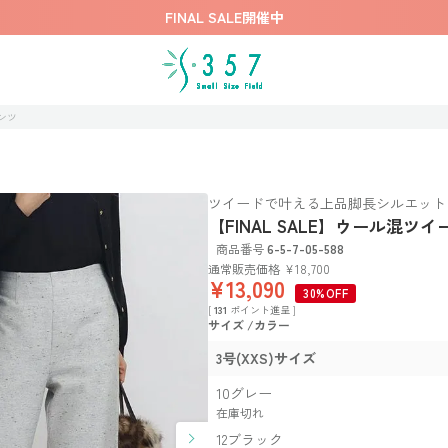
FINAL SALE開催中
パンツ
ツイードで叶える上品脚長シルエット
【FINAL SALE】ウール混ツ
商品番号
6-5-7-05-588
通常販売価格
¥
18,700
¥
13,090
30%OFF
[
131
ポイント進呈 ]
サイズ
カラー
3号(XXS)サイズ
10グレー
在庫切れ
12ブラック