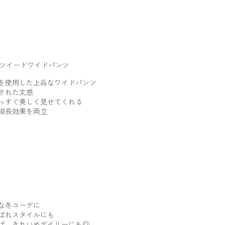
ツイードワイドパンツ
を使用した上品なワイドパンツ
された丈感
っすぐ美しく見せてくれる
脚長効果を両立
な冬コーデに
ばれスタイルにも
ば、きれいめデイリーにも◎