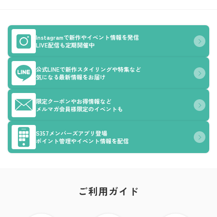
Instagramで新作やイベント情報を発信
LIVE配信も定期開催中
公式LINEで新作スタイリングや特集など
気になる最新情報をお届け
限定クーポンやお得情報など
メルマガ会員様限定のイベントも
S357メンバーズアプリ登場
ポイント管理やイベント情報を配信
ご利用ガイド
ア