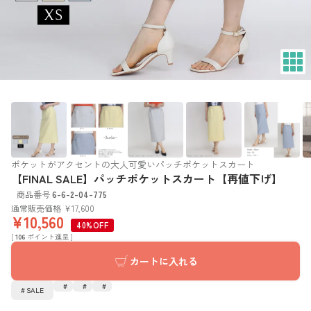
ポケットがアクセントの大人可愛いパッチポケットスカート
【FINAL SALE】パッチポケットスカート【再値下げ】
商品番号
6-6-2-04-775
通常販売価格
¥
17,600
¥
10,560
40%OFF
[
106
ポイント進呈 ]
カートに入れる
SALE