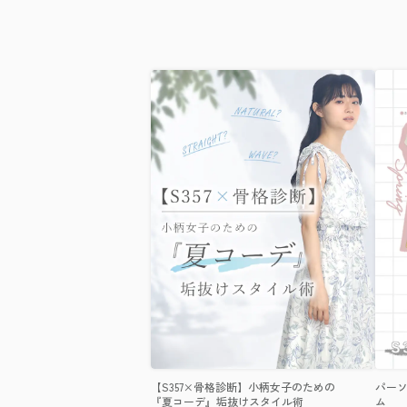
【S357×骨格診断】小柄女子のための
パーソ
『夏コーデ』垢抜けスタイル術
ム