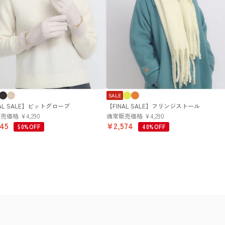
SALE
NAL SALE】ビットグローブ
【FINAL SALE】フリンジストール
販売価格
¥
4,290
通常販売価格
¥
4,290
145
¥
2,574
50%OFF
40%OFF