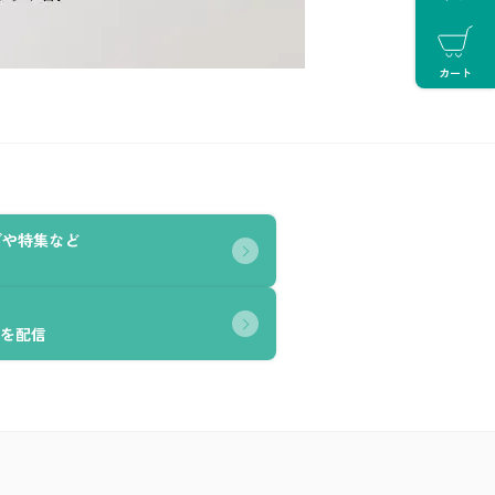
カート
グや特集など
を配信