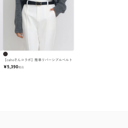
【cahoさんコラボ】簡単リバーシブルベルト
¥
5,390
税込