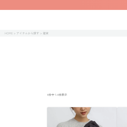
HOME
アイテムから探す
雑貨
4
件中
1
-
4
件表示