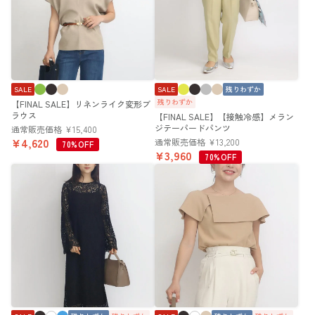
SALE
SALE
残りわずか
残りわずか
【FINAL SALE】リネンライク変形ブ
ラウス
【FINAL SALE】【接触冷感】メラン
ジテーパードパンツ
通常販売価格
¥
15,400
¥
4,620
通常販売価格
¥
13,200
70%OFF
¥
3,960
70%OFF