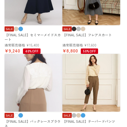
SALE
SALE
【FINAL SALE】セミマーメイドスカ
【FINAL SALE】フレアスカート
ート
通常販売価格
¥
15,400
通常販売価格
¥
17,600
¥
9,240
¥
8,800
40%OFF
50%OFF
SALE
SALE
【FINAL SALE】バックレースブラウ
【FINAL SALE】テーパードパンツ
ス