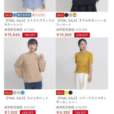
SALE
残りわずか
残りわずか
SALE
【FINAL SALE】ストライプラッフル
【FINAL SALE】ダブルボタンノーカ
カラーシャツ
ラーコート
通常販売価格
¥
17,600
通常販売価格
¥
39,600
¥
15,840
¥
19,800
10%OFF
50%OFF
SALE
SALE
【FINAL SALE】ラメふわニット
【FINAL SALE】シアーフライスギャ
ザーカットソー
通常販売価格
¥
13,200
通常販売価格
¥
16,500
¥
7,920
¥
4,950
40%OFF
70%OFF