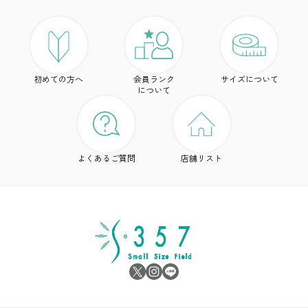
ア
ト
初めての方へ
会員ランク
サイズについて
ボ
について
ワ
ド
よくあるご質問
店舗リスト
ア
シ
雑
サ