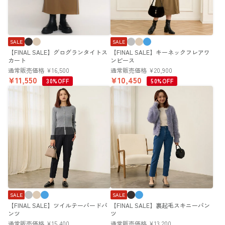
SALE
SALE
【FINAL SALE】グログランタイトス
【FINAL SALE】キーネックフレアワ
カート
ンピース
通常販売価格
¥
16,500
通常販売価格
¥
20,900
¥
11,550
¥
10,450
30%OFF
50%OFF
SALE
SALE
【FINAL SALE】ツイルテーパードパ
【FINAL SALE】裏起毛スキニーパン
ンツ
ツ
通常販売価格
¥
15,400
通常販売価格
¥
13,200