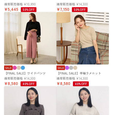
通常販売価格
¥
10,890
通常販売価格
¥
14,300
¥
5,445
¥
7,150
50%OFF
50%OFF
SALE
SALE
【FINAL SALE】ワイドパンツ
【FINAL SALE】半袖ラメニット
通常販売価格
¥
14,300
通常販売価格
¥
14,300
¥
8,580
¥
8,580
40%OFF
40%OFF