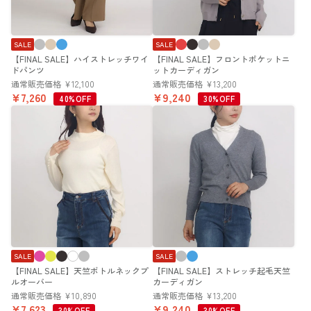
SALE
SALE
【FINAL SALE】ハイストレッチワイ
【FINAL SALE】フロントポケットニ
ドパンツ
ットカーディガン
通常販売価格
¥
12,100
通常販売価格
¥
13,200
¥
7,260
¥
9,240
40%OFF
30%OFF
SALE
SALE
【FINAL SALE】天竺ボトルネックプ
【FINAL SALE】ストレッチ起毛天竺
ルオーバー
カーディガン
通常販売価格
¥
10,890
通常販売価格
¥
13,200
¥
7,623
¥
9,240
30%OFF
30%OFF