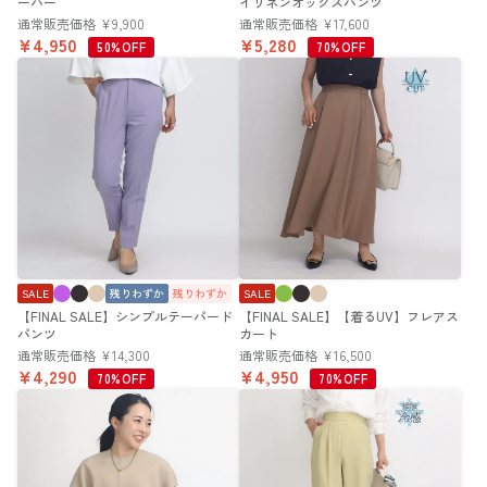
ーバー
イリネンオックスパンツ
通常販売価格
¥
9,900
通常販売価格
¥
17,600
¥
4,950
¥
5,280
50%OFF
70%OFF
SALE
残りわずか
残りわずか
SALE
【FINAL SALE】シンプルテーパード
【FINAL SALE】【着るUV】フレアス
パンツ
カート
通常販売価格
¥
14,300
通常販売価格
¥
16,500
¥
4,290
¥
4,950
70%OFF
70%OFF