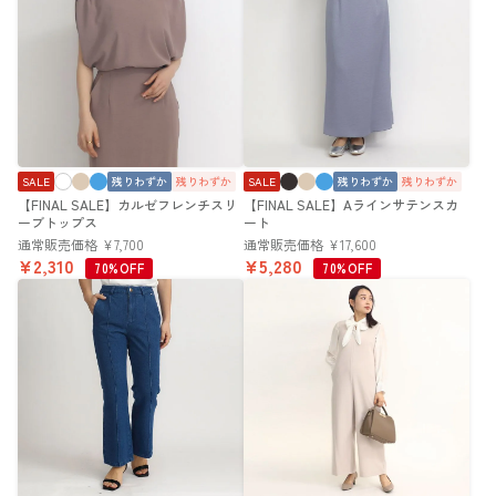
SALE
残りわずか
残りわずか
SALE
残りわずか
残りわずか
【FINAL SALE】カルゼフレンチスリ
【FINAL SALE】Aラインサテンスカ
ーブトップス
ート
通常販売価格
¥
7,700
通常販売価格
¥
17,600
¥
2,310
¥
5,280
70%OFF
70%OFF