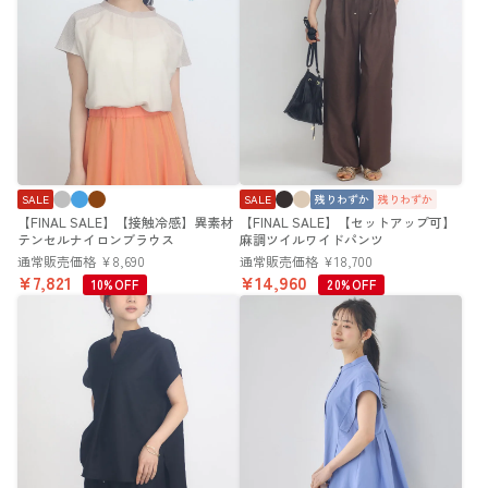
SALE
SALE
残りわずか
残りわずか
【FINAL SALE】【接触冷感】異素材
【FINAL SALE】【セットアップ可】
テンセルナイロンブラウス
麻調ツイルワイドパンツ
通常販売価格
¥
8,690
通常販売価格
¥
18,700
¥
7,821
¥
14,960
10%OFF
20%OFF