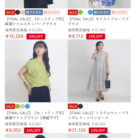
SALE
残りわずか
残りわずか
SALE
残りわずか
残りわずか
【FINAL SALE】【セットアップ可】
【FINAL SALE】モイストブロードブ
麻調ツイルスキッパーブラウス
ラウス
通常販売価格
¥
16,500
通常販売価格
¥
10,890
¥
13,200
¥
8,712
20%OFF
20%OFF
SALE
SALE
【FINAL SALE】【セットアップ可】
【FINAL SALE】ミラクルウェーブラ
麻調ライトブラウス【再値下げ】
ンダムドットワンピース
通常販売価格
¥
8,690
通常販売価格
¥
26,400
¥
6,952
¥
21,120
20%OFF
20%OFF