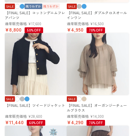
SALE
残りわずか
残りわずか
SALE
【FINAL SALE】コットンデニムフレ
【FINAL SALE】ダブルクロスオール
アパンツ
インワン
通常販売価格
¥
17,600
通常販売価格
¥
16,500
¥
8,800
¥
4,950
50%OFF
70%OFF
SALE
SALE
【FINAL SALE】ツイードジャケット
【FINAL SALE】オーガンジーチュー
ルブラウス
通常販売価格
¥
28,600
通常販売価格
¥
14,300
¥
11,440
¥
4,290
60%OFF
70%OFF