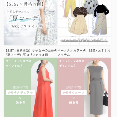
【S357×骨格診断】小柄女子のための
パーソナルカラー別 S357×おすすめ
『夏コーデ』垢抜けスタイル術
アイテム