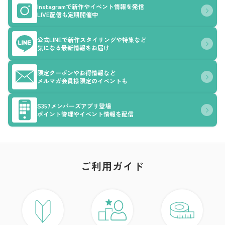
Instagramで新作やイベント情報を発信
LIVE配信も定期開催中
公式LINEで新作スタイリングや特集など
気になる最新情報をお届け
限定クーポンやお得情報など
メルマガ会員様限定のイベントも
S357メンバーズアプリ登場
ポイント管理やイベント情報を配信
ご利用ガイド
ア
ト