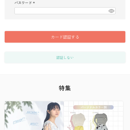
)
パスワード
(
必
須
)
カード認証する
認証しない
特集