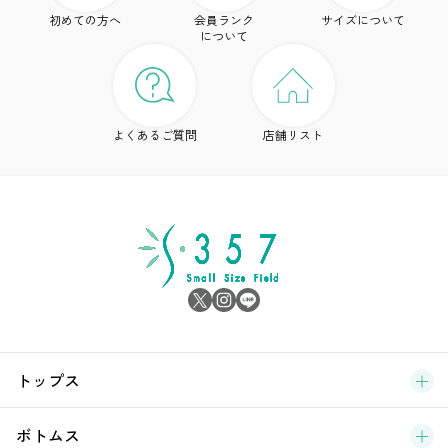
初めての方へ
会員ランク
サイズについて
ボ
について
ワ
ド
よくあるご質問
店舗リスト
ア
シ
雑
サ
ブ
トップス
新
ボトムス