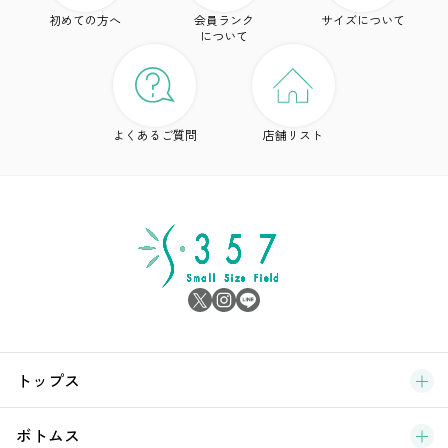
初めての方へ
会員ランク
サイズについて
ボ
について
ワ
ド
よくあるご質問
店舗リスト
ア
シ
雑
サ
ブ
トップス
新
ボトムス