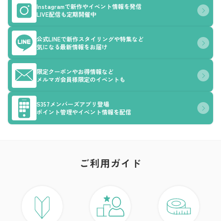
Instagramで新作やイベント情報を発信
LIVE配信も定期開催中
公式LINEで新作スタイリングや特集など
気になる最新情報をお届け
限定クーポンやお得情報など
メルマガ会員様限定のイベントも
S357メンバーズアプリ登場
ポイント管理やイベント情報を配信
ご利用ガイド
ア
ト