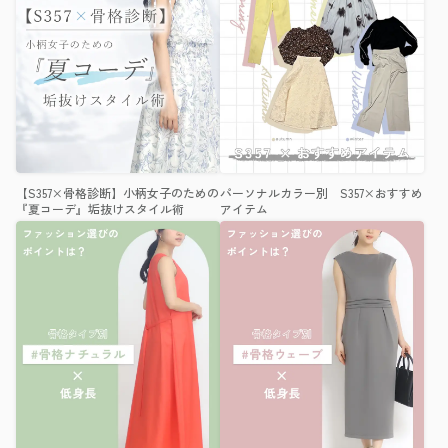
【S357×骨格診断】小柄女子のための
パーソナルカラー別 S357×おすすめ
『夏コーデ』垢抜けスタイル術
アイテム