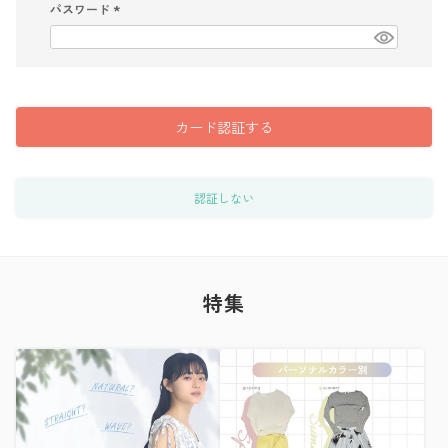
)
パスワード
(
必
須
)
カード認証する
認証しない
特集