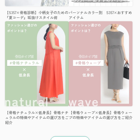
【S357×骨格診断】小柄女子のための
パーソナルカラー別 S357×おすすめ
『夏コーデ』垢抜けスタイル術
アイテム
【骨格ナチュラル×低身長】骨格ナチ
【骨格ウェーブ×低身長】骨格ウェー
ュラルの特徴やアイテムの選び方をご
ブの特徴やアイテムの選び方をご紹介
紹介