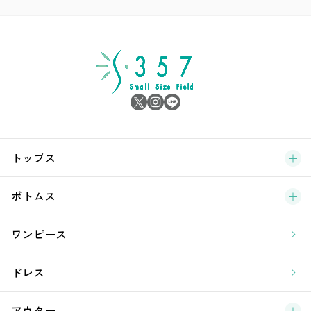
ア
シ
雑
サ
ブ
トップス
新
ボトムス
ラ
ワンピース
ア
ドレス
アウター