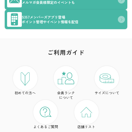
メルマガ会員様限定のイベントも
S357メンバーズアプリ登場
ポイント管理やイベント情報を配信
ご利用ガイド
ア
ト
初めての方へ
会員ランク
サイズについて
ボ
について
ワ
ド
よくあるご質問
店舗リスト