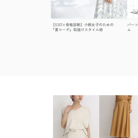
【S357×骨格診断】小柄女子のための
パーソ
『夏コーデ』垢抜けスタイル術
ム