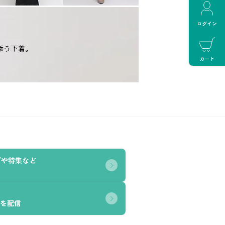
ログイン
カート
グや特集など
を配信