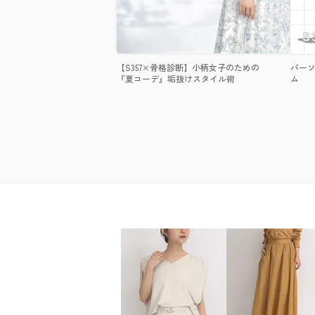
【S357×骨格診断】小柄女子のための
パーソ
『夏コーデ』垢抜けスタイル術
ム