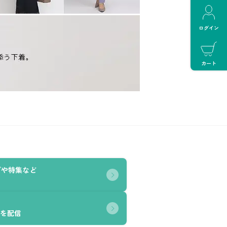
ログイン
カート
グや特集など
を配信