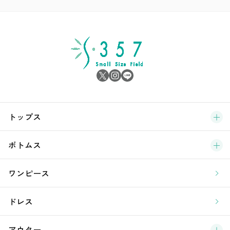
ア
シ
雑
サ
ブ
トップス
新
ボトムス
ラ
ワンピース
ア
ドレス
アウター