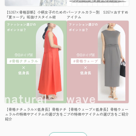
【S357×骨格診断】小柄女子のための
パーソナルカラー別 S357×おすすめ
『夏コーデ』垢抜けスタイル術
アイテム
【骨格ナチュラル×低身長】骨格ナチ
【骨格ウェーブ×低身長】骨格ウェー
ュラルの特徴やアイテムの選び方をご
ブの特徴やアイテムの選び方をご紹介
紹介