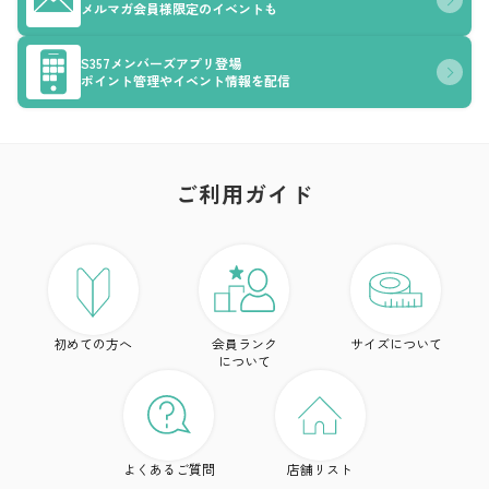
メルマガ会員様限定のイベントも
S357メンバーズアプリ登場
ポイント管理やイベント情報を配信
ご利用ガイド
ア
ト
初めての方へ
会員ランク
サイズについて
ボ
について
ワ
ド
よくあるご質問
店舗リスト