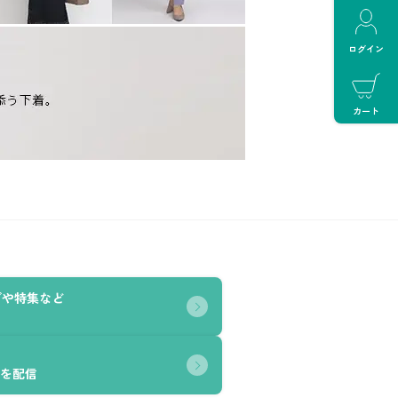
ログイン
カート
グや特集など
を配信