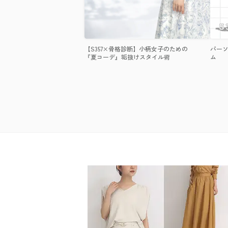
【S357×骨格診断】小柄女子のための
パーソ
『夏コーデ』垢抜けスタイル術
ム