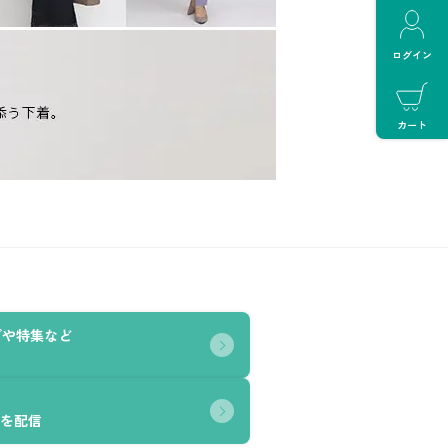
ログイン
カート
グや特集など
を配信