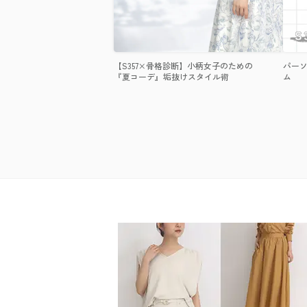
【S357×骨格診断】小柄女子のための
パーソ
『夏コーデ』垢抜けスタイル術
ム