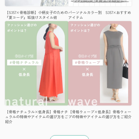
【S357×骨格診断】小柄女子のための
パーソナルカラー別 S357×おすすめ
『夏コーデ』垢抜けスタイル術
アイテム
【骨格ナチュラル×低身長】骨格ナチ
【骨格ウェーブ×低身長】骨格ウェー
ュラルの特徴やアイテムの選び方をご
ブの特徴やアイテムの選び方をご紹介
紹介