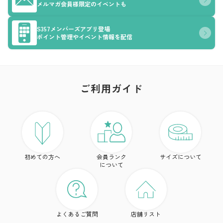
メルマガ会員様限定のイベントも
S357メンバーズアプリ登場
ポイント管理やイベント情報を配信
ご利用ガイド
ア
ト
初めての方へ
会員ランク
サイズについて
ボ
について
ワ
ド
よくあるご質問
店舗リスト