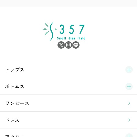
ア
シ
雑
サ
ブ
トップス
新
ボトムス
ラ
ワンピース
ア
ドレス
アウター