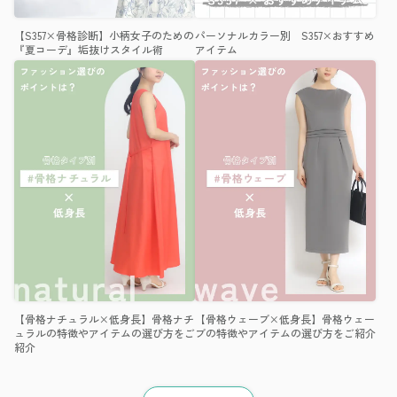
【S357×骨格診断】小柄女子のための
パーソナルカラー別 S357×おすすめ
『夏コーデ』垢抜けスタイル術
アイテム
【骨格ナチュラル×低身長】骨格ナチ
【骨格ウェーブ×低身長】骨格ウェー
ュラルの特徴やアイテムの選び方をご
ブの特徴やアイテムの選び方をご紹介
紹介