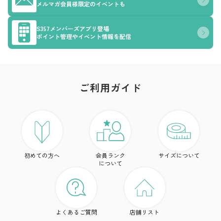
メルマガ会員様限定のイベントも
S357メンバーズアプリ登場
ポイント管理やイベント情報を配信
ご利用ガイド
ア
ト
初めての方へ
会員ランク
サイズについて
ボ
について
ワ
ド
よくあるご質問
店舗リスト