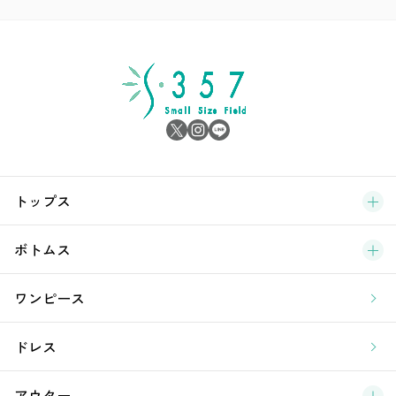
ア
シ
雑
サ
ブ
トップス
新
ボトムス
ラ
ワンピース
ア
ドレス
アウター