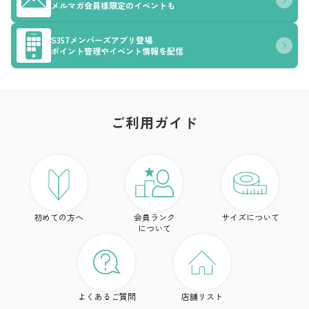
メルマガ会員様限定のイベントも
S357メンバーズアプリ登場
ポイント管理やイベント情報を配信
ご利用ガイド
ア
ト
初めての方へ
会員ランク
サイズについて
ボ
について
ワ
ド
よくあるご質問
店舗リスト