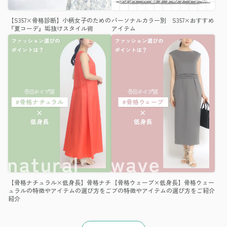
【S357×骨格診断】小柄女子のための
パーソナルカラー別 S357×おすすめ
『夏コーデ』垢抜けスタイル術
アイテム
【骨格ナチュラル×低身長】骨格ナチ
【骨格ウェーブ×低身長】骨格ウェー
ュラルの特徴やアイテムの選び方をご
ブの特徴やアイテムの選び方をご紹介
紹介