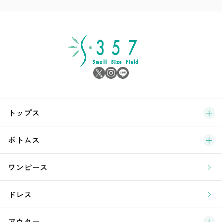
ア
シ
雑
サ
ブ
トップス
新
ボトムス
ラ
ワンピース
ア
ドレス
アウター