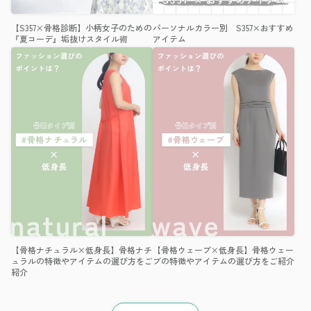
【S357×骨格診断】小柄女子のための
パーソナルカラー別 S357×おすすめ
『夏コーデ』垢抜けスタイル術
アイテム
【骨格ナチュラル×低身長】骨格ナチ
【骨格ウェーブ×低身長】骨格ウェー
ュラルの特徴やアイテムの選び方をご
ブの特徴やアイテムの選び方をご紹介
紹介