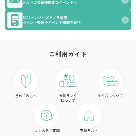
メルマガ会員様限定のイベントも
S357メンバーズアプリ登場
ポイント管理やイベント情報を配信
ご利用ガイド
ア
ト
初めての方へ
会員ランク
サイズについて
ボ
について
ワ
ド
よくあるご質問
店舗リスト