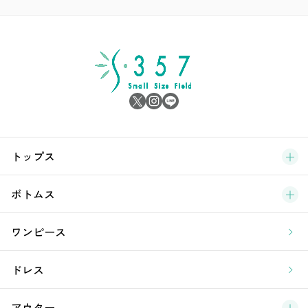
ア
シ
雑
サ
ブ
トップス
新
ボトムス
ラ
ワンピース
ア
ドレス
アウター