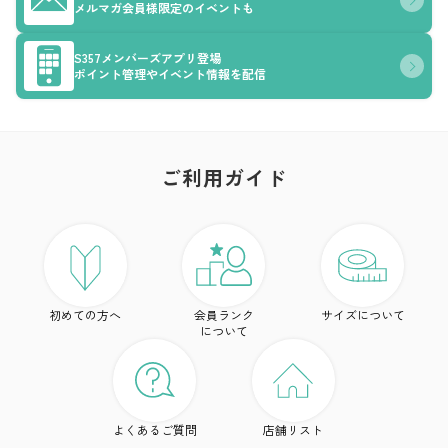
メルマガ会員様限定のイベントも
S357メンバーズアプリ登場
ポイント管理やイベント情報を配信
ご利用ガイド
ア
ト
初めての方へ
会員ランク
サイズについて
ボ
について
ワ
ド
よくあるご質問
店舗リスト