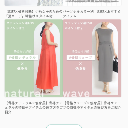
【S357×骨格診断】小柄女子のための
パーソナルカラー別 S357×おすすめ
『夏コーデ』垢抜けスタイル術
アイテム
【骨格ナチュラル×低身長】骨格ナチ
【骨格ウェーブ×低身長】骨格ウェー
ュラルの特徴やアイテムの選び方をご
ブの特徴やアイテムの選び方をご紹介
紹介