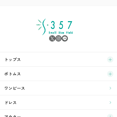
ア
シ
雑
サ
ブ
トップス
新
ボトムス
ラ
ワンピース
ア
ドレス
アウター