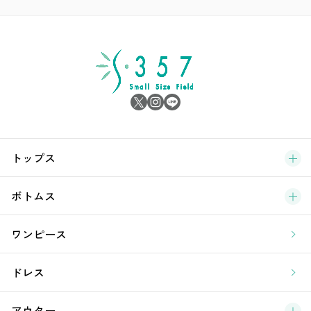
ア
シ
雑
サ
ブ
トップス
新
ボトムス
ラ
ワンピース
ア
ドレス
アウター