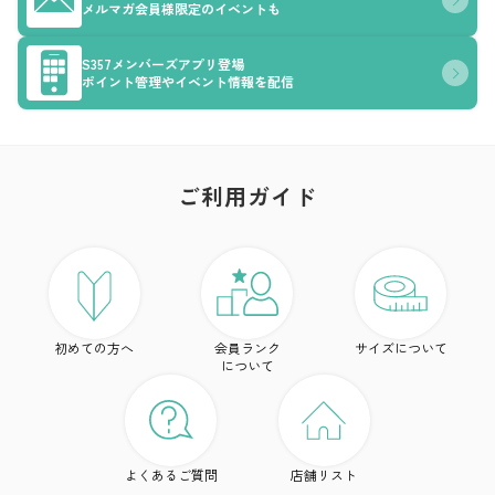
メルマガ会員様限定のイベントも
S357メンバーズアプリ登場
ポイント管理やイベント情報を配信
ご利用ガイド
ア
ト
初めての方へ
会員ランク
サイズについて
ボ
について
ワ
ド
よくあるご質問
店舗リスト