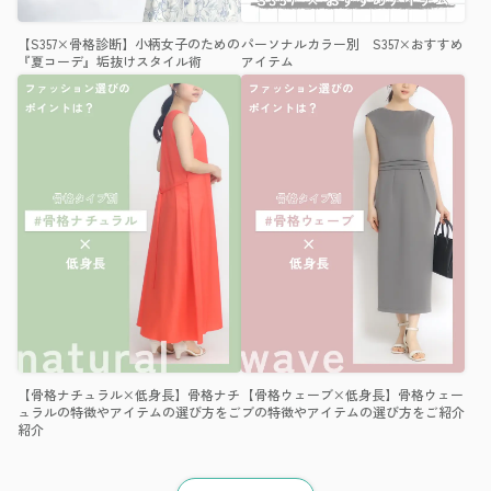
【S357×骨格診断】小柄女子のための
パーソナルカラー別 S357×おすすめ
『夏コーデ』垢抜けスタイル術
アイテム
【骨格ナチュラル×低身長】骨格ナチ
【骨格ウェーブ×低身長】骨格ウェー
ュラルの特徴やアイテムの選び方をご
ブの特徴やアイテムの選び方をご紹介
紹介