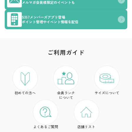
メルマガ会員様限定のイベントも
S357メンバーズアプリ登場
ポイント管理やイベント情報を配信
ご利用ガイド
ア
ト
初めての方へ
会員ランク
サイズについて
ボ
について
ワ
ド
よくあるご質問
店舗リスト