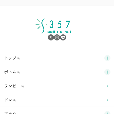
ア
シ
雑
サ
ブ
トップス
新
ボトムス
ラ
ワンピース
ア
ドレス
アウター