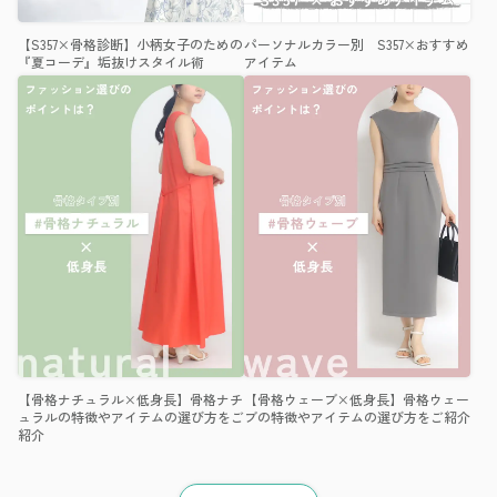
【S357×骨格診断】小柄女子のための
パーソナルカラー別 S357×おすすめ
『夏コーデ』垢抜けスタイル術
アイテム
【骨格ナチュラル×低身長】骨格ナチ
【骨格ウェーブ×低身長】骨格ウェー
ュラルの特徴やアイテムの選び方をご
ブの特徴やアイテムの選び方をご紹介
紹介