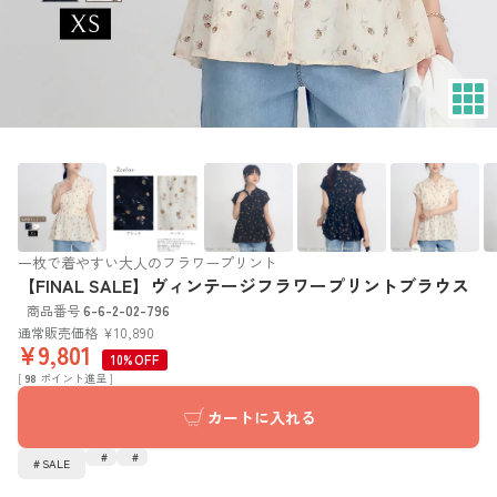
一枚で着やすい大人のフラワープリント
【FINAL SALE】ヴィンテージフラワープリントブラウス
商品番号
6-6-2-02-796
通常販売価格
¥
10,890
¥
9,801
10%OFF
[
98
ポイント進呈 ]
カートに入れる
SALE