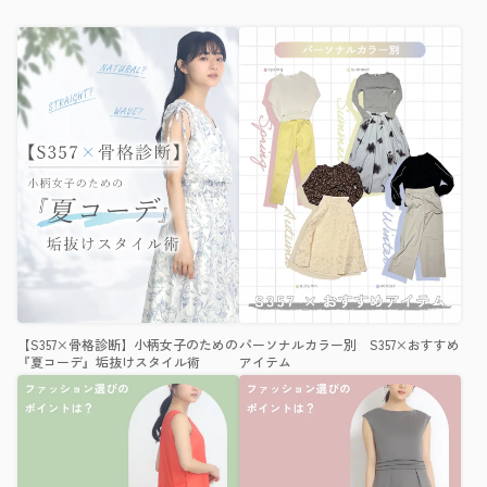
【S357×骨格診断】小柄女子のための
パーソナルカラー別 S357×おすすめ
『夏コーデ』垢抜けスタイル術
アイテム