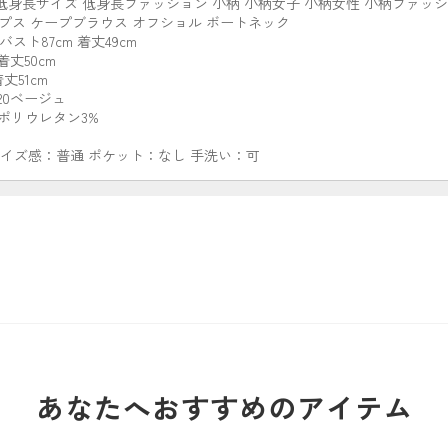
 低身長サイズ 低身長ファッション 小柄 小柄女子 小柄女性 小柄ファッシ
ートップス ケープブラウス オフショル ボートネック
バスト87cm 着丈49cm
着丈50cm
丈51cm
20ベージュ
 ポリウレタン3%
サイズ感：普通 ポケット：なし 手洗い：可
あなたへおすすめのアイテム