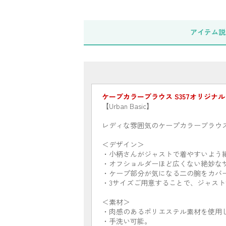
アイテム
説
ケープカラーブラウス S357オリジナル
【Urban Basic】
レディな雰囲気のケープカラーブラウ
＜デザイン＞
・小柄さんがジャストで着やすいよう
・オフショルダーほど広くない絶妙な
・ケープ部分が気になる二の腕をカバ
・3サイズご用意することで、ジャス
＜素材＞
・肉感のあるポリエステル素材を使用
・手洗い可能。