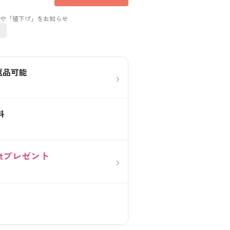
返品可能
›
料
0ptプレゼント
›