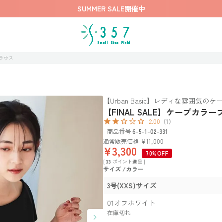
SUMMER SALE開催中
ブラウス
【Urban Basic】レディな雰囲気
【FINAL SALE】ケープカラ
2.00
（1）
商品番号
6-5-1-02-331
通常販売価格
¥
11,000
¥
3,300
70%OFF
[
33
ポイント進呈 ]
サイズ
カラー
3号(XXS)サイズ
01オフホワイト
在庫切れ