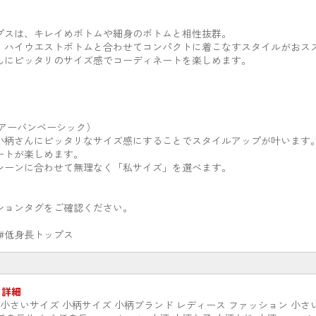
プスは、キレイめボトムや細身のボトムと相性抜群。
、ハイウエストボトムと合わせてコンパクトに着こなすスタイルがおス
んにピッタリのサイズ感でコーディネートを楽しめます。
c】（アーバンベーシック）
小柄さんにピッタリなサイズ感にすることでスタイルアップが叶います
ートが楽しめます。
シーンに合わせて無理なく「私サイズ」を選べます。
ションタグをご確認ください。
 #低身長トップス
 詳細
店 小さいサイズ 小柄サイズ 小柄ブランド レディース ファッション 小さ