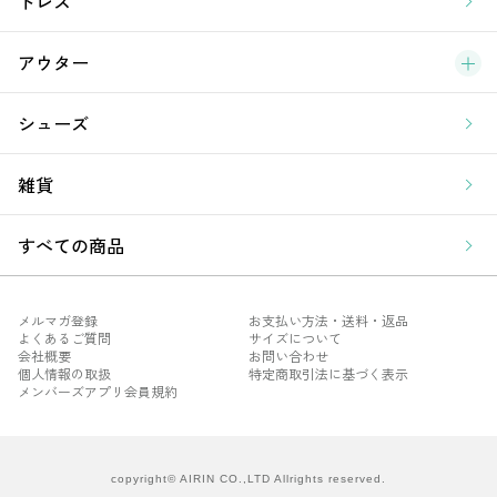
ドレス
アウター
シューズ
雑貨
すべての商品
メルマガ登録
お支払い方法・送料・返品
よくあるご質問
サイズについて
会社概要
お問い合わせ
個人情報の取扱
特定商取引法に基づく表示
メンバーズアプリ会員規約
メル
よく
会社
copyright© AIRIN CO.,LTD Allrights reserved.
個人