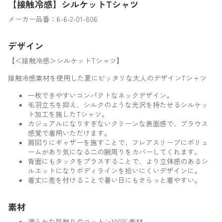
【接触冷感】シルケットTシャツ
メーカー品番：6-6-2-01-806
デザイン
【＜接触冷感＞シルケットTシャツ】
接触冷感素材を使用した夏にピッタリな大人のデザインTシャツ
一枚できやすいコンパクトなネックデザイン。
毛羽立ちを抑え、シルクのような光沢を持たせるシルケッ
ト加工を施したTシャツ。
カジュアルになりすぎないクリーンな表面感で、ブラウス
感覚で着用いただけます。
肩回りにギャザーを施すことで、フレアスリーブにボリュ
ームがあり気になる二の腕周りをカバーしてくれます。
背面にもタックをプラスすることで、より立体感のあるシ
ルエットになりボディラインを拾いにくいデザインに。
着丈に差を付けることで暑い日にもさらっと着やすい。
素材
滑らかな肌触りのコットン100％素材