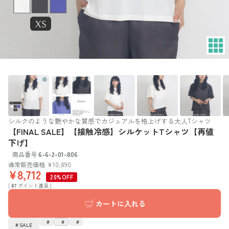
シルクのような艶やかな質感でカジュアルを格上げする大人Tシャツ
【FINAL SALE】【接触冷感】シルケットTシャツ【再値
下げ】
商品番号
6-6-2-01-806
通常販売価格
¥
10,890
¥
8,712
20%OFF
[
87
ポイント進呈 ]
カートに入れる
SALE