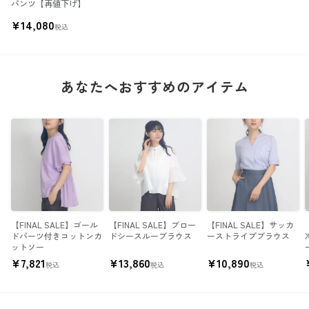
パンツ【再値下げ】
¥
14,080
税込
あなたへおすすめのアイテム
【FINAL SALE】ゴール
【FINAL SALE】ブロー
【FINAL SALE】サッカ
ドパーツ付きコットンカ
ドシースルーブラウス
ーストライプブラウス
ットソー
¥
7,821
¥
13,860
¥
10,890
税込
税込
税込