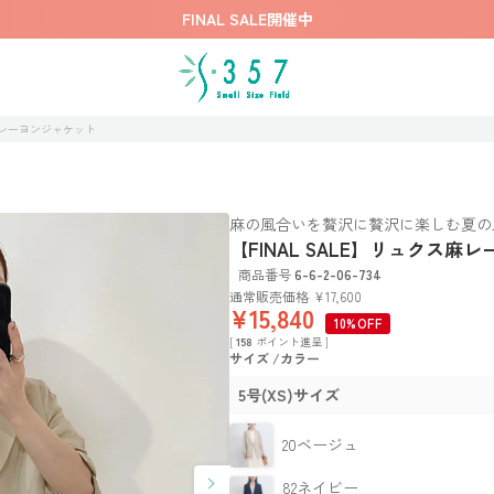
FINAL SALE開催中
ス麻レーヨンジャケット
麻の風合いを贅沢に贅沢に楽しむ夏の
【FINAL SALE】リュクス麻
商品番号
6-6-2-06-734
通常販売価格
¥
17,600
¥
15,840
10%OFF
[
158
ポイント進呈 ]
サイズ
カラー
5号(XS)サイズ
20ベージュ
82ネイビー