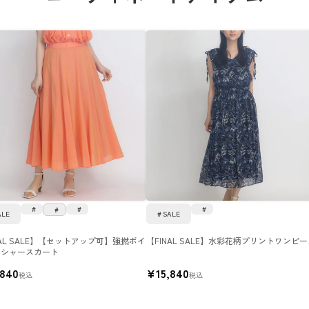
ALE
SALE
NAL SALE】【セットアップ可】強撚ボイ
【FINAL SALE】水彩花柄プリントワンピ
ッシャースカート
,840
¥
15,840
税込
税込