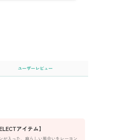
ユーザー
レビュー
 SELECTアイテム】
ンが入った、麻らしい風合いをレーヨン