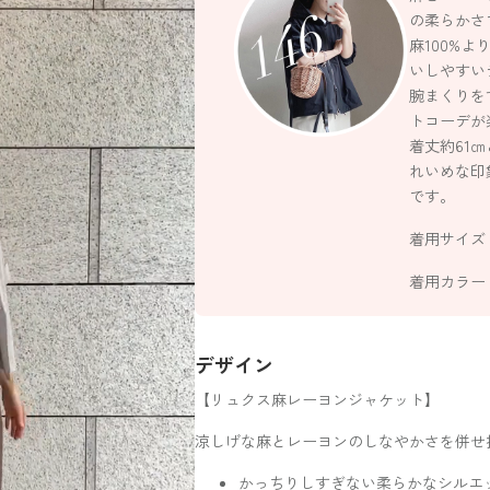
の柔らかさ
麻100%
いしやすい
腕まくりを
トコーデが
着丈約61
れいめな印
です。
着用サイズ
着用カラー
デザイン
【リュクス麻レーヨンジャケット】
涼しげな麻とレーヨンのしなやかさを併せ
かっちりしすぎない柔らかなシルエ